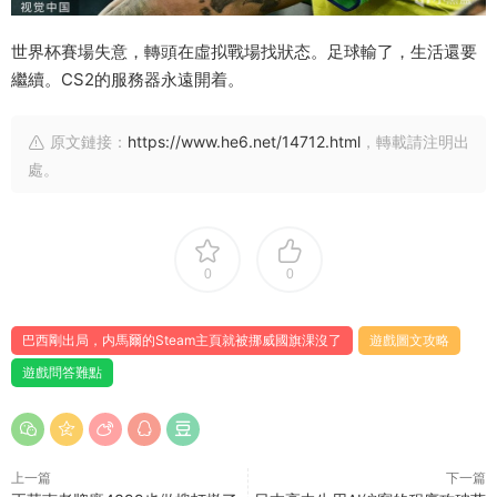
世界杯賽場失意，轉頭在虛拟戰場找狀态。足球輸了，生活還要
繼續。CS2的服務器永遠開着。
原文鏈接：
https://www.he6.net/14712.html
，轉載請注明出
處。
0
0
巴西剛出局，内馬爾的Steam主頁就被挪威國旗淉沒了
遊戲圖文攻略
遊戲問答難點
上一篇
下一篇