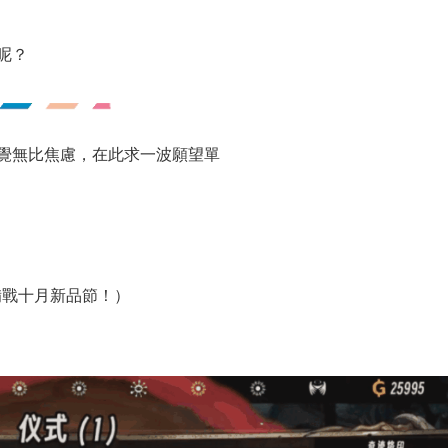
呢？
覺無比焦慮，在此求一波願望單
（備戰十月新品節！）