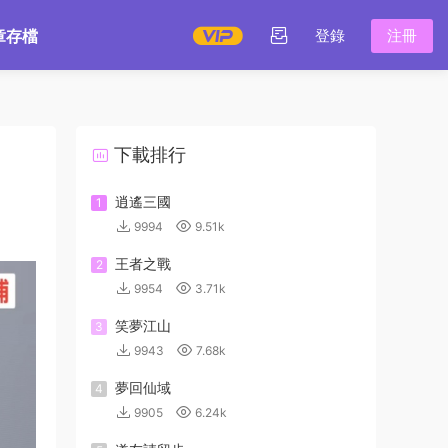
章存檔
登錄
注冊
下載排行
逍遙三國
1
9994
9.51k
王者之戰
2
9954
3.71k
笑夢江山
3
9943
7.68k
夢回仙域
4
9905
6.24k