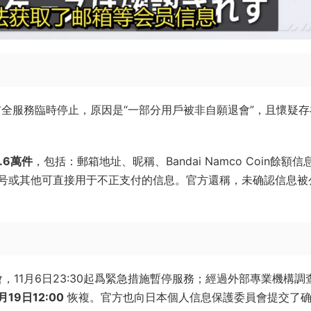
23:30宣布全服務臨時停止，原因是“一部分用戶被非自願退會”，且懷疑
6.6萬件
，包括：郵箱地址、昵稱、Bandai Namco Coin餘額信
号或其他可直接用于不正支付的信息。官方還稱，未确認信息被
，11月6日23:30起爲緊急措施暫停服務；經過外部專業機構調
月19日12:00
恢複。官方也向日本個人信息保護委員會提交了