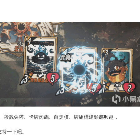
車、殺戮尖塔、卡牌肉鴿、自走棋、牌組構建類感興趣，
支持一下吧。