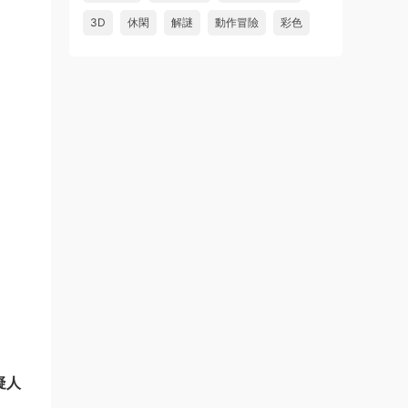
3D
休閑
解謎
動作冒險
彩色
疑人