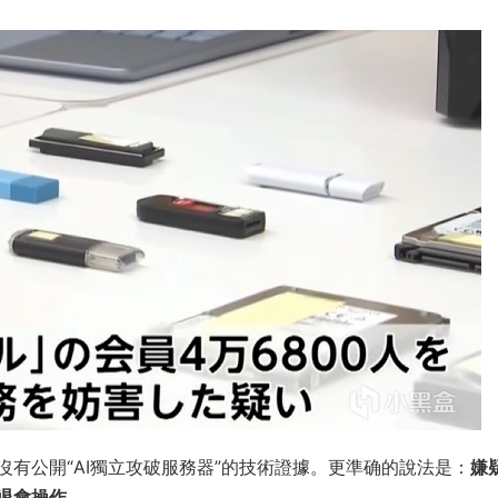
有公開“AI獨立攻破服務器”的技術證據。更準确的說法是：
嫌
退會操作
。