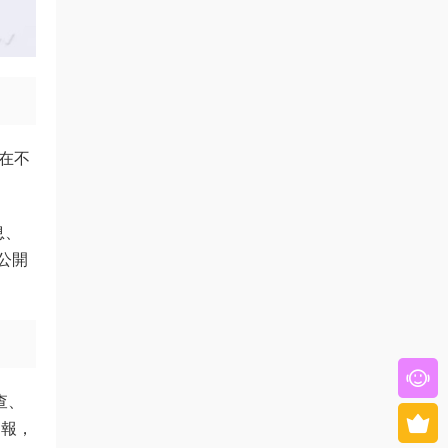
存在不
息、
公開
查、
确報，