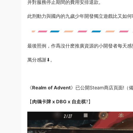
并對服務停止期間的費用安排退款。
此刑動力與國内的九歲少年開發獨立遊戲比又如何
最後照例，作爲沒什麽推廣資源的小開發者每天感
萬分感謝⬇。
《
Realm of Advent
》已公開Steam商店頁面!
【
肉鴿卡牌 x DBG x 自走棋
?】