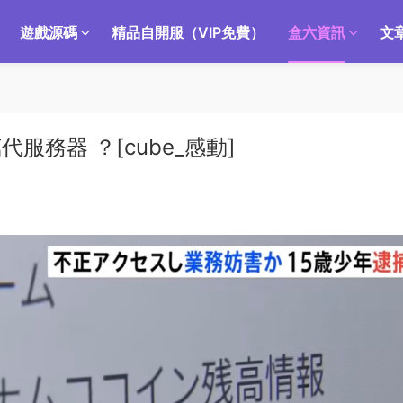
遊戲源碼
精品自開服（VIP免費）
盒六資訊
文
服務器 ？[cube_感動]