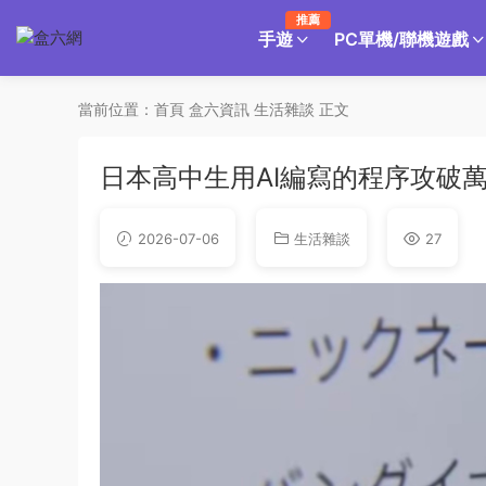
推薦
手遊
PC單機/聯機遊戲
當前位置：
首頁
盒六資訊
生活雜談
正文
日本高中生用AI編寫的程序攻破萬代
2026-07-06
生活雜談
27