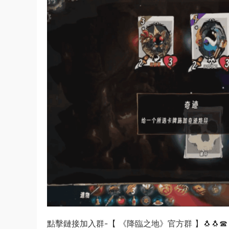
點擊鏈接加入群-【 《降臨之地》官方群 】🐧🐧☎