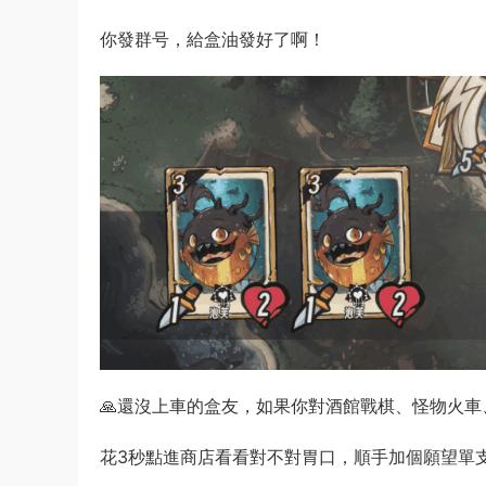
你發群号，給盒油發好了啊！
🙏還沒上車的盒友，如果你對酒館戰棋、怪物火
花3秒點進商店看看對不對胃口，順手加個願望單