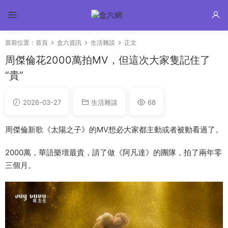
當前位置：
首頁
盒六資訊
生活雜談
正文
周傑倫花2000萬拍MV，但這次大家隻記住了
“貴”
2026-03-27
生活雜談
68
周傑倫新歌《太陽之子》的MV想必大家都主動或者被動看過了。
2000萬，華語樂壇最貴，請了做《阿凡達》的團隊，拍了兩年零
三個月。