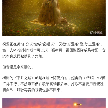
視覺正在從“加分項”變成“必選項”，又從“必選項”變成“主選項”。
當一支MV的制作成本可以頂一張專輯，當國際團隊成爲标配，音
樂本身反而被擠到了角落。
但音樂是拿來聽的。
樸樹的《平凡之路》就是在路上随便拍的，趙雷的《成都》MV簡
單得不行，不妨礙它們在歌單裏躺很多年。好歌不需要用視覺證
明自己，爛歌再貴的視覺也救不回來。