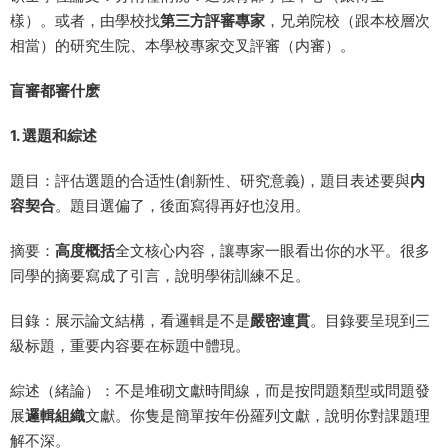
樣）。或者，由學校找
第三方評審專家
，兄弟院校（跟本校層次
相當）的研究生院、本學校專家交叉評審（内審）。
盲審都審什麽
1. 選題和綜述
題目：評估選題的合适性(創新性、研究意義)，題目表述要與
内
容契合
。題目選偏了，後面寫得再好也沒用。
摘要：
高度概括
全文核心内容，讓專家一眼看出你的水平。很多
同學的摘要寫成了引言，說明學術訓練不足。
目錄：展示論文結構，看邏輯是不是
嚴密連貫
。目錄要呈現到三
級标題，重要内容要在标題中體現。
綜述（緒論）：不是堆砌文獻時間線，而是按問題類型或問題發
展
邏輯組織
文獻。你隻是簡單按年份羅列文獻，說明你對課題理
解不深。