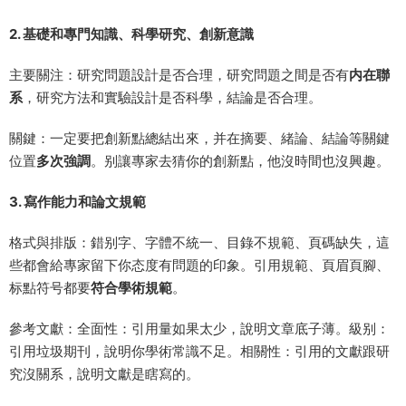
2. 基礎和專門知識、科學研究、創新意識
主要關注：研究問題設計是否合理，研究問題之間是否有
内在聯
系
，研究方法和實驗設計是否科學，結論是否合理。
關鍵：一定要把創新點總結出來，并在摘要、緒論、結論等關鍵
位置
多次強調
。别讓專家去猜你的創新點，他沒時間也沒興趣。
3. 寫作能力和論文規範
格式與排版：錯别字、字體不統一、目錄不規範、頁碼缺失，這
些都會給專家留下你态度有問題的印象。引用規範、頁眉頁腳、
标點符号都要
符合學術規範
。
參考文獻：全面性：引用量如果太少，說明文章底子薄。級别：
引用垃圾期刊，說明你學術常識不足。相關性：引用的文獻跟研
究沒關系，說明文獻是瞎寫的。