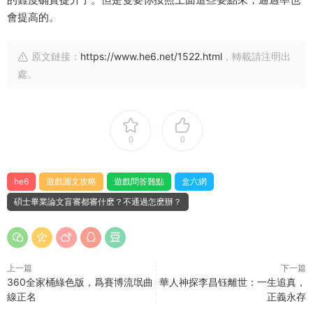
會提高的。
原文鏈接：
https://www.he6.net/1522.html
，轉載請注明出
處。
0
0
he6
遊戲圖文攻略
遊戲問答難點
盒六網
碩士畢業論文盲審都審什麽？不通過怎麽辦？
上一篇
下一篇
360全家桶綠色版，爲賽博流氓曲
華人神探李昌钰離世：一生追真，
線正名
正義永存