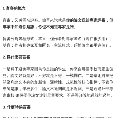
1. 盲審的概念
盲審，又叫匿名評審。簡單來說就是
你的論文送給專家評審，但
專家不知道你是誰，你也不知道專家是誰
。
盲審分爲幾種形式，單盲：僅作者對專家匿名（現在很少用）。
雙盲：作者和專家互相匿名（主流模式，碩博論文都用這個）。
2. 爲什麽要盲審
一是爲了避免專家因爲你是誰的學生，你來自哪個學校而産生偏
見。論文好就是好，不好就是不好，
一視同仁
。二是學術質量把
關聚焦論文本身的創新性、邏輯性、規範性等核心指标，不管你
導師是誰，學校多牛，論文不過關就是不過關。三是通過外部專
家審核,确保學位論文達到畢業要求。不是導師說能過就能過的。
3. 什麽時候盲審