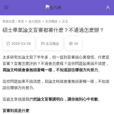
當前位置：
首頁
盒六資訊
生活雜談
正文
碩士畢業論文盲審都審什麽？不通過怎麽辦？
2026-03-28
生活雜談
56
太多研究生論文寫了半年多，但一提到盲審就心裏發慌。什麽是
盲審？盲審怎麽評的？不過會怎麽樣？這些問題如果搞不清楚，
寫論文時就會像無頭蒼蠅一樣，不知道該往哪個方向努力
。
這些問題如果不搞清楚，寫論文時就會像無頭蒼蠅一樣，不知道
該往哪個方向努力。
這篇文章就讓我們
把論文盲審講明白，讓你做到心中有數
。
盲審到底是什麽