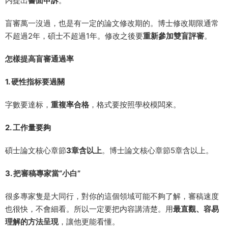
内提出
書面申訴
。
盲審萬一沒過，也是有一定的論文修改期的。博士修改期限通常
不超過2年，碩士不超過1年。修改之後要
重新參加雙盲評審
。
怎樣提高盲審通過率
1. 硬性指标要過關
字數要達标，
重複率合格
，格式要按照學校模闆來。
2. 工作量要夠
碩士論文核心章節
3章含以上
。博士論文核心章節5章含以上。
3. 把審稿專家當“小白”
很多專家隻是大同行，對你的這個領域可能不夠了解，審稿速度
也很快，不會細看。所以一定要把内容講清楚。用
最直觀、容易
理解的方法呈現
，讓他更能看懂。