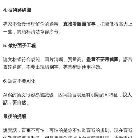
4. 技術路線圖
專家不會慢慢理解你的邏輯，
直接看圖最省事
。把圖做得高大上
一些，箭頭标清楚章節序号。
5. 做好面子工程
論文格式符合規範。圖片清晰、質量高。
盡量不要用截圖
。語言
表達通順。不要出現錯别字。專業術語使用準确。
6. 語言不要AI化
AI寫的論文很容易被識破，因爲語言表達有明顯的AI特征，
說人
話，要自然
。
最後的提醒
說實話，盲審不可怕，可怕的是你不知道盲審的規則。現在盲審
的難度确實提升了。但是隻要你按照上面這些要點來，通過率也