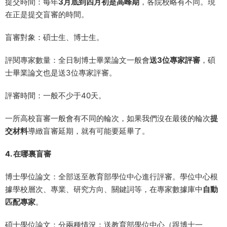
提交時間：每年
3月底到四月初是高峰期
，各院校略有不同。現
在正是提交盲審的時間。
盲審對象：碩士生、博士生。
評閱專家數量：全日制博士畢業論文一般會
送3位專家評審
，碩
士畢業論文也是送3位專家評審。
評審時間：一般不少于40天。
一所高校盲審一般會有不同的輪次，如果我們沒在最後的輪次
提
交材料
導緻盲審延期，就有可能要延畢了。
4. 在哪裏盲審
博士學位論文：全部送至教育部學位中心進行評審。學位中心根
據學校層次、專業、研究方向、關鍵詞等，在專家數據庫中
自動
匹配專家
。
碩士學位論文：分兩種情況：送教育部學位中心（跟博士一