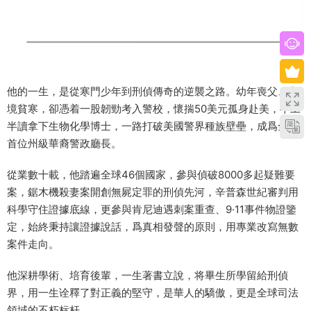
他的一生，是從寒門少年到刑偵傳奇的逆襲之路。幼年喪父、家
境貧寒，卻憑着一股韌勁考入警校，懷揣50美元孤身赴美，半工
半讀拿下生物化學博士，一路打破美國警界種族壁壘，成爲全美
首位州級華裔警政廳長。
從業數十載，他踏遍全球46個國家，參與偵破8000多起疑難要
案，鋸木機殺妻案開創無屍定罪的刑偵先河，辛普森世紀審判用
科學守住證據底線，更參與肯尼迪遇刺案重查、9·11事件物證鑒
定，始終秉持讓證據說話，爲真相發聲的原則，用專業改寫無數
案件走向。
他深耕學術、培育後輩，一生著書立說，将畢生所學留給刑偵
界，用一生诠釋了對正義的堅守，是華人的驕傲，更是全球司法
領域的不朽标杆。