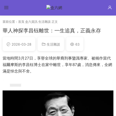
當前位置：
首頁
盒六資訊
生活雜談
正文
華人神探李昌钰離世：一生追真，正義永存
2026-03-28
生活雜談
63
當地時間3月27日，享譽全球的華裔刑事鑒識專家、被稱作當代
福爾摩斯的李昌钰博士在家中離世，享年87歲，消息傳來，全網
滿是悼念與不舍。