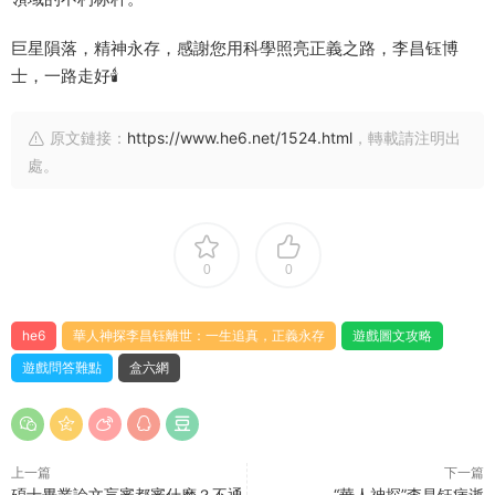
巨星隕落，精神永存，感謝您用科學照亮正義之路，李昌钰博
士，一路走好🕯
原文鏈接：
https://www.he6.net/1524.html
，轉載請注明出
處。
0
0
he6
華人神探李昌钰離世：一生追真，正義永存
遊戲圖文攻略
遊戲問答難點
盒六網
上一篇
下一篇
碩士畢業論文盲審都審什麽？不通
“華人神探”李昌钰病逝