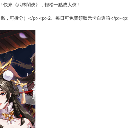
！快來《武林閑俠》，輕松一點成大俠！
檻，可拆分）</p><p>2、每日可免費領取元卡自選箱</p><p