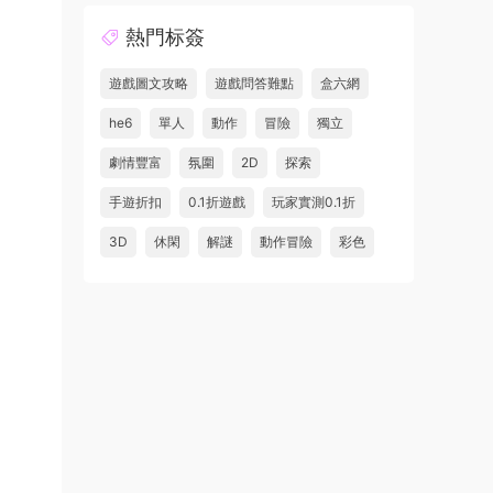
熱門标簽
遊戲圖文攻略
遊戲問答難點
盒六網
he6
單人
動作
冒險
獨立
劇情豐富
氛圍
2D
探索
手遊折扣
0.1折遊戲
玩家實測0.1折
3D
休閑
解謎
動作冒險
彩色