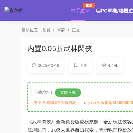
推薦
手遊
PC單機/聯機
當前位置：
首頁
卡牌
正文
内置0.05折武林閑俠
2025-10-18
卡牌
4.44k
下載地址1
立即下載
有不懂得請聯系客服咨詢下。qq和vx客服都是183698966
《武林閑俠》全新免費版重磅來襲，全新玩法俠客
江湖亂鬥，武俠大世界自由探索，智能戰鬥輕松放