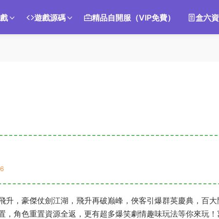
遊戲
遊戲源碼
精品自開服（VIP免費）
盒六資
6
飛升，豪傑仗劍江湖，飛升再破巅峰，俠客引爆群英慶典，百大
置，角色重置資源全返，更有超多爆笑劇情趣味玩法等你來玩！