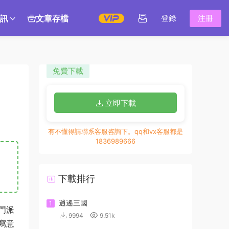
訊
文章存檔
登錄
注冊
免費下載
立即下載
有不懂得請聯系客服咨詢下。qq和vx客服都是
1836989666
下載排行
逍遙三國
1
門派
9994
9.51k
寫意