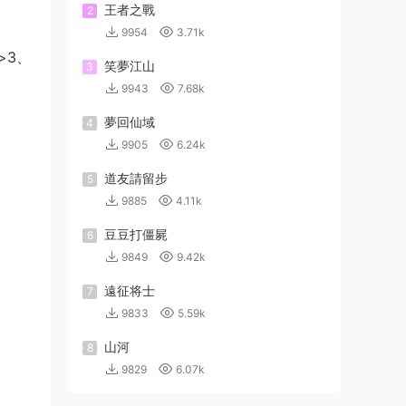
王者之戰
2
9954
3.71k
>3、
笑夢江山
3
9943
7.68k
夢回仙域
4
9905
6.24k
道友請留步
5
9885
4.11k
豆豆打僵屍
6
9849
9.42k
遠征将士
7
9833
5.59k
山河
8
9829
6.07k