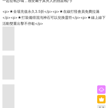
一起征戰沙城，感受屬于真男人的熱血戰鬥!
<p>★全場充值永久3.5折</p><p>★在線打怪會員免費拉滿
</p><p>★打裝備得混沌神石可以兌換靈符</p><p>★線上線下
活動雙重出擊不停歇</p>