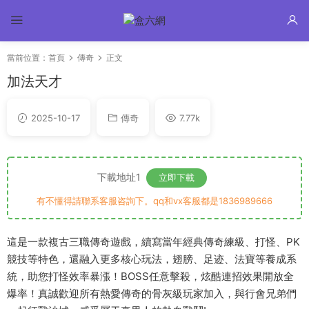
當前位置：
首頁
傳奇
正文
加法天才
2025-10-17
傳奇
7.77k
下載地址1
立即下載
有不懂得請聯系客服咨詢下。qq和vx客服都是1836989666
這是一款複古三職傳奇遊戲，續寫當年經典傳奇練級、打怪、PK
競技等特色，還融入更多核心玩法，翅膀、足迹、法寶等養成系
統，助您打怪效率暴漲！BOSS任意擊殺，炫酷連招效果開放全
爆率！真誠歡迎所有熱愛傳奇的骨灰級玩家加入，與行會兄弟們