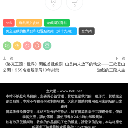
0
0
he6
遊戲圖文攻略
遊戲問答難點
獨立遊戲的推薦點和勸退點總結（第十九期）
盒六網
上一篇
下一篇
《洛克王國：世界》開服首批處罰
山是尚未放下的執念——三款登山
公開！959名違規賬号10年封禁
遊戲的三段人生
盒六網 - www.he6.net
本站不以盈利爲目的，主要爲公益營運，贊助隻是我們的一種形式，贊助完全
是自願性，本站不存在任何強制性收費。大家所贊助的費用都用來網站的日常
維護
資源版權免責聲明：本站不制作任何作品，所有資源收集于互聯網分享，僅供
學習交流，請勿傳播，請使用者在24小時内卸載删除。
如有涉及侵權糾紛，收集的作品侵犯了您的權益，請您來信告知，本站将應您
的要求下架并删除處理 郵件：bv@live.ph