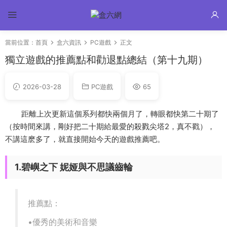
當前位置：
首頁
盒六資訊
PC遊戲
正文
獨立遊戲的推薦點和勸退點總結（第十九期）
2026-03-28
PC遊戲
65
距離上次更新這個系列都快兩個月了，轉眼都快第二十期了
（按時間來講，剛好把二十期給最愛的殺戮尖塔2，真不戳），
不講這麽多了，就直接開始今天的遊戲推薦吧。
1.碧嶼之下 妮娅與不思議齒輪
推薦點：
•優秀的美術和音樂