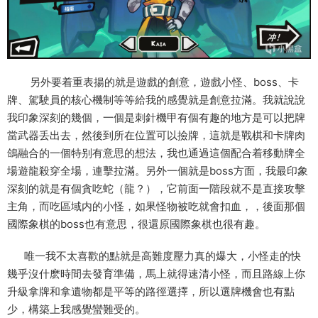
另外要着重表揚的就是遊戲的創意，遊戲小怪、boss、卡
牌、駕駛員的核心機制等等給我的感覺就是創意拉滿。我就說說
我印象深刻的幾個，一個是刺針機甲有個有趣的地方是可以把牌
當武器丢出去，然後到所在位置可以撿牌，這就是戰棋和卡牌肉
鴿融合的一個特别有意思的想法，我也通過這個配合着移動牌全
場遊龍殺穿全場，連擊拉滿。另外一個就是boss方面，我最印象
深刻的就是有個貪吃蛇（龍？），它前面一階段就不是直接攻擊
主角，而吃區域内的小怪，如果怪物被吃就會扣血，，後面那個
國際象棋的boss也有意思，很還原國際象棋也很有趣。
唯一我不太喜歡的點就是高難度壓力真的爆大，小怪走的快
幾乎沒什麽時間去發育準備，馬上就得速清小怪，而且路線上你
升級拿牌和拿遺物都是平等的路徑選擇，所以選牌機會也有點
少，構築上我感覺蠻難受的。