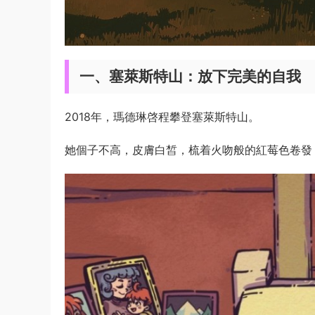
一、塞萊斯特山：放下完美的自我
2018年，瑪德琳啓程攀登塞萊斯特山。
她個子不高，皮膚白皙，梳着火吻般的紅莓色卷發