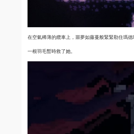
在空氣稀薄的纜車上，噩夢如藤蔓般緊緊勒住瑪德
一根羽毛暫時救了她。