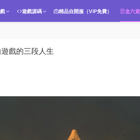
遊戲
遊戲源碼
精品自開服（VIP免費）
盒六資
山遊戲的三段人生