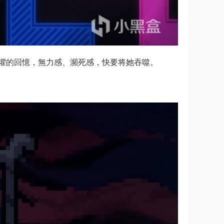
懼的回憶，無力感、瀕死感，快要将她吞噬。