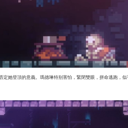
否定她登頂的意義。瑪德琳特别害怕，緊閉雙眼，拼命逃跑，似