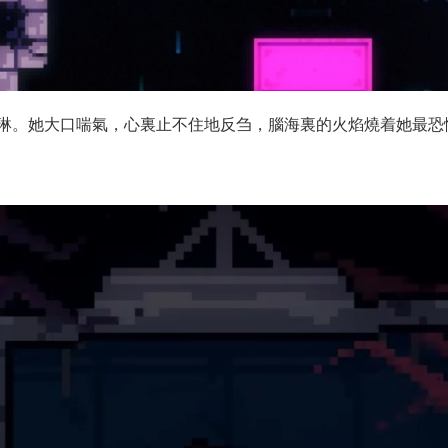
琳。她大口喘氣，心裏止不住地反刍，腦海裏的火焰燒着她最恐