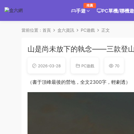
推薦
手遊
PC單機/聯機
當前位置：
首頁
盒六資訊
PC遊戲
正文
山是尚未放下的執念——三款登
2026-03-28
PC遊戲
70
（書于頂峰最後的營地，全文2300字，輕劇透）