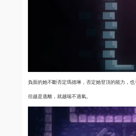
負面的她不斷否定瑪德琳，否定她登頂的能力，也
但越是逃離，就越喘不過氣。