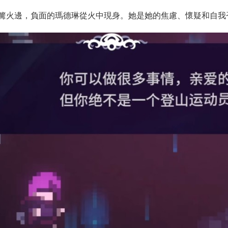
篝火邊，負面的瑪德琳從火中現身。她是她的焦慮、懷疑和自我