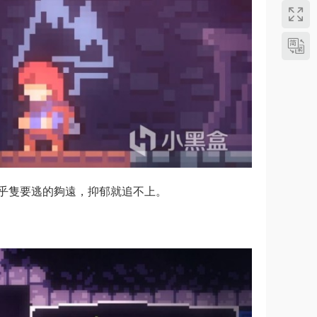
乎隻要逃的夠遠，抑郁就追不上。