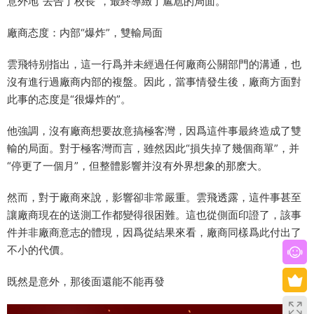
意外地“去告了校長”，最終導緻了尴尬的局面。
廠商态度：内部“爆炸”，雙輸局面
雲飛特别指出，這一行爲并未經過任何廠商公關部門的溝通，也
沒有進行過廠商内部的複盤。因此，當事情發生後，廠商方面對
此事的态度是“很爆炸的”。
他強調，沒有廠商想要故意搞極客灣，因爲這件事最終造成了雙
輸的局面。對于極客灣而言，雖然因此“損失掉了幾個商單”，并
“停更了一個月”，但整體影響并沒有外界想象的那麽大。
然而，對于廠商來說，影響卻非常嚴重。雲飛透露，這件事甚至
讓廠商現在的送測工作都變得很困難。這也從側面印證了，該事
件并非廠商意志的體現，因爲從結果來看，廠商同樣爲此付出了
不小的代價。
既然是意外，那後面還能不能再發