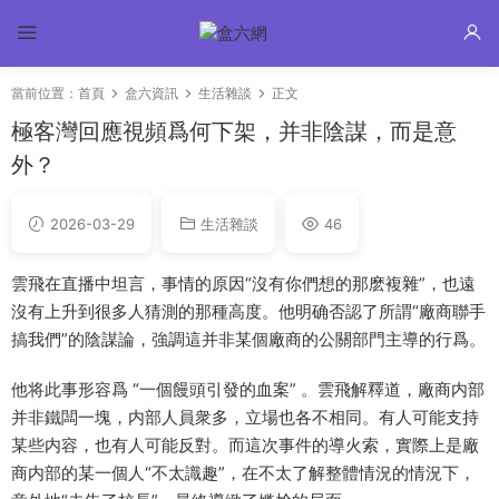
當前位置：
首頁
盒六資訊
生活雜談
正文
極客灣回應視頻爲何下架，并非陰謀，而是意
外？
2026-03-29
生活雜談
46
雲飛在直播中坦言，事情的原因“沒有你們想的那麽複雜”，也遠
沒有上升到很多人猜測的那種高度。他明确否認了所謂“廠商聯手
搞我們”的陰謀論，強調這并非某個廠商的公關部門主導的行爲。
他将此事形容爲 “一個饅頭引發的血案” 。雲飛解釋道，廠商内部
并非鐵闆一塊，内部人員衆多，立場也各不相同。有人可能支持
某些内容，也有人可能反對。而這次事件的導火索，實際上是廠
商内部的某一個人“不太識趣”，在不太了解整體情況的情況下，