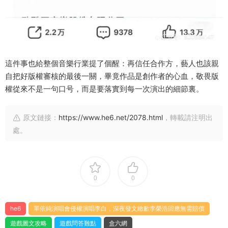
這件事也給整個音樂行業提了個醒：再信任合作方，藝人也該親
自把好版權審核的最後一關，畢竟作品是創作者的心血，敬畏版
權從來不是一句口号，而是要落實到每一次演出的細節裏。
原文鏈接：
https://www.he6.net/2078.html
，轉載請注明出
處。
0
0
he6
單依純演唱會侵權演唱李白，深夜發文緻歉李榮浩回應無需賠償
遊戲圖文攻略
遊戲問答難點
盒六網