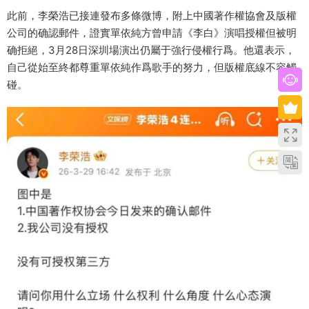
此前，李榮浩已接連發布多條微博，附上中國著作權協會及版權
公司的确認郵件，證實單依純方曾申請《李白》演唱授權但被明
确拒絕，3月28日深圳場演出仍屬于強行侵權行爲。他還表示，
自己從始至終都尊重單依純作爲歌手的努力，但版權底線不容觸
碰。