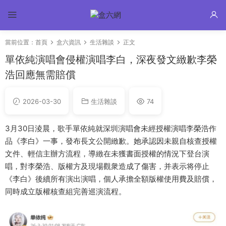
當前位置：
首頁
盒六資訊
生活雜談
正文
單依純演唱會侵權演唱李白，深夜發文緻歉李榮
浩回應無需賠償
2026-03-30
生活雜談
74
3月30日淩晨，歌手單依純就深圳演唱會未經授權演唱李榮浩作
品《李白》一事，發布長文公開緻歉。她承認因未親自核查授權
文件、輕信主辦方流程，導緻在未獲書面授權的情況下登台演
唱，對李榮浩、版權方及現場觀衆造成了傷害，并表示将停止
《李白》後續所有演出演唱，個人承擔全額版權使用費及賠償，
同時成立版權核查組完善巡演流程。