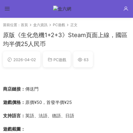
當前位置：
首頁
盒六資訊
PC遊戲
正文
原版《生化危機1+2+3》Steam頁面上線，國區
均半價25人民币
2026-04-02
PC遊戲
63
商店鏈接：
傳送門
遊戲價格：
原價¥50，首發半價¥25
支持語言：
英語、法語、德語、日語
遊戲截圖：