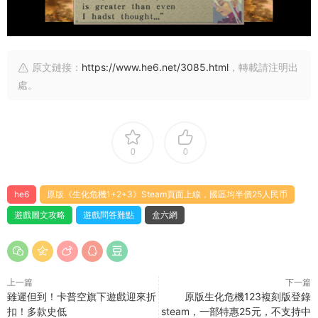
原文鏈接：
https://www.he6.net/3085.html
，轉載請注明出
處。
0
0
he6
原版《生化危機1+2+3》Steam頁面上線，國區均半價25人民币
遊戲圖文攻略
遊戲問答難點
盒六網
上一篇
下一篇
雖遲但到！卡普空旗下遊戲迎來折
原版生化危機123複刻版登錄
扣！多款史低
steam，一部特惠25元，不支持中