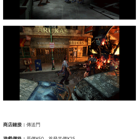
商店鏈接：
傳送門
遊戲價格：
原價¥50，首發半價¥25