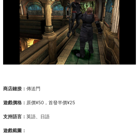
商店鏈接：
傳送門
遊戲價格：
原價¥50，首發半價¥25
支持語言：
英語、日語
遊戲截圖：