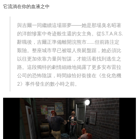
它流淌在你的血液之中
與吉爾一同繼續這場噩夢——她是那場臭名昭著
的洋館慘案中奇迹般生還的女主角。從S.T.A.R.S.
辭職後，吉爾正準備離開浣熊市……但前路注定
艱險。整座城市早已被噬人喪屍盤踞，她必須比
以往更加依靠力量與智謀，才能活着找到逃生之
路。這段獨特的劇情細緻地揭露了更多安布雷拉
公司的恐怖陰謀，時間線恰好銜接在《生化危機
2》事件發生的數小時之前。