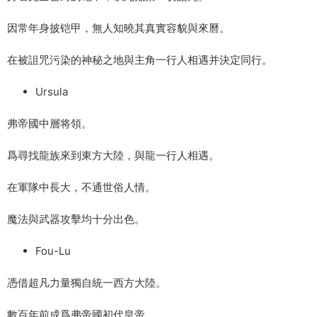
因常年身披铠甲，無人知曉其真實容貌與來曆。
在被詛咒污染的神秘之地與主角一行人相遇并決定同行。
Ursula
弗帝國中層将領。
爲尋找龍族來到東方大陸，與龍一行人相遇。
在軍隊中長大，不通世俗人情。
魔法與武器攻擊均十分出色。
Fou-Lu
憑借超凡力量獨自統一西方大陸。
數百年前成爲弗帝國初代皇帝。