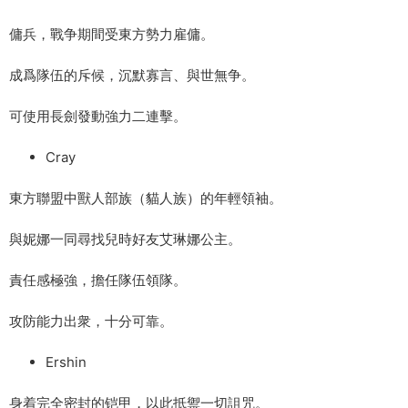
傭兵，戰争期間受東方勢力雇傭。
成爲隊伍的斥候，沉默寡言、與世無争。
可使用長劍發動強力二連擊。
Cray
東方聯盟中獸人部族（貓人族）的年輕領袖。
與妮娜一同尋找兒時好友艾琳娜公主。
責任感極強，擔任隊伍領隊。
攻防能力出衆，十分可靠。
Ershin
身着完全密封的铠甲，以此抵禦一切詛咒。