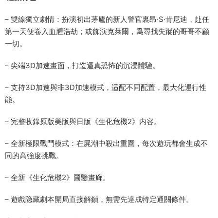
– 雙線獨立劇情：扮演初出茅廬的新人警官裏昂·S·肯尼迪，赴任
第一天便卷入血腥浩劫；或飾演克萊爾，爲尋找失蹤的哥哥不顧
一切。
– 尖端3D加速畫面，打造逼真恐怖的沉浸體驗。
– 支持3D加速與非3D加速模式，适配不同配置，最大化運行性
能。
– 完整收錄原版美版與日版《生化危機2》内容。
– 全新極限戰鬥模式：在屍潮中殺出重圍，每次遊玩都會生成不
同的高強度挑戰。
– 全新《生化危機2》圖鑒畫廊。
– 遊戲隐藏劇本開局直接解鎖，無需先達成特定通關條件。