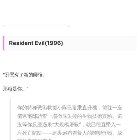
——————————————
Resident Evil(1996)
“邪惡有了新的歸宿。
那就是你。”
你的特種戰術救援小隊已搭乘直升機，前往一座
偏遠宅邸調查一場徹底失控的生物技術實驗。還
沒等你反應過來“大規模屠殺”，就已徑直墜入一
座死亡陷阱——這裏遍布着食人的畸變怪物、成