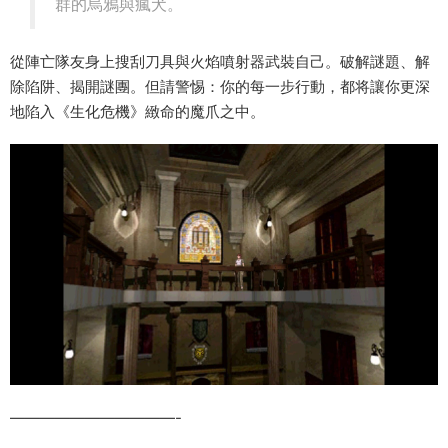
群的烏鴉與瘋犬。
從陣亡隊友身上搜刮刀具與火焰噴射器武裝自己。破解謎題、解
除陷阱、揭開謎團。但請警惕：你的每一步行動，都将讓你更深
地陷入《生化危機》緻命的魔爪之中。
———————————-