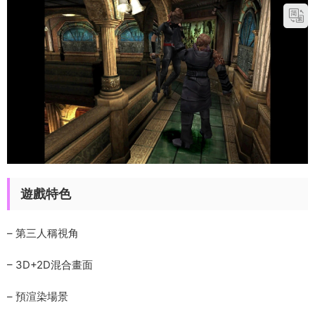
遊戲特色
– 第三人稱視角
– 3D+2D混合畫面
– 預渲染場景