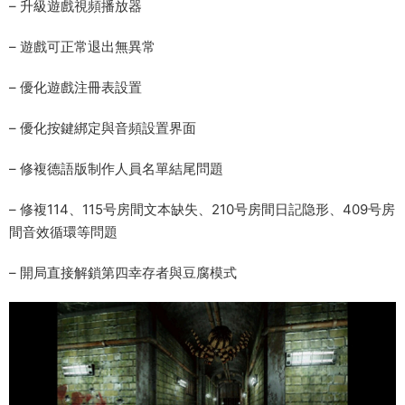
– 升級遊戲視頻播放器
– 遊戲可正常退出無異常
– 優化遊戲注冊表設置
– 優化按鍵綁定與音頻設置界面
– 修複德語版制作人員名單結尾問題
– 修複114、115号房間文本缺失、210号房間日記隐形、409号房
間音效循環等問題
– 開局直接解鎖第四幸存者與豆腐模式