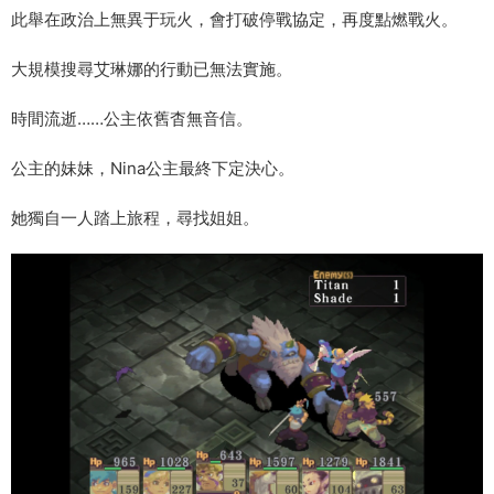
此舉在政治上無異于玩火，會打破停戰協定，再度點燃戰火。
大規模搜尋艾琳娜的行動已無法實施。
時間流逝……公主依舊杳無音信。
公主的妹妹，Nina公主最終下定決心。
她獨自一人踏上旅程，尋找姐姐。