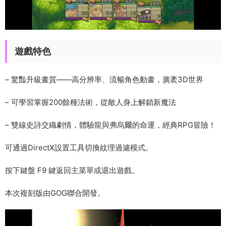
遊戲特色
– 驚豔升級畫質——高分辨率、流暢角色動畫，廣袤3D世界
– 可學習掌握200餘種法術，從敵人身上解鎖新魔法
– 雙線史詩交織劇情，體驗龍與弗烏爾的命運，經典RPG冒險！
可通過DirectX設置工具切換紋理過濾模式。
按下鍵盤 F9 鍵返回主菜單或退出遊戲。
本次複刻版由GOG聯合開發。