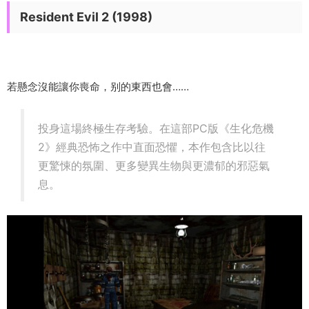
Resident Evil 2 (1998)
若懸念沒能讓你喪命，别的東西也會……
投身這場終極生存考驗。在這部PC版《生化危機
2》經典恐怖之作中直面恐懼，本作包含比以往
更驚悚的氛圍、更多變異生物與更濃郁的邪惡氣
息。