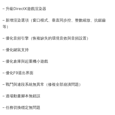
– 升級DirectX遊戲渲染器
– 新增渲染選項（窗口模式、垂直同步控、整數縮放、抗鋸齒
等）
– 優化音頻引擎（恢複缺失的環境音效與音頻設置）
– 優化鍵鼠支持
– 優化倉庫與起重機小遊戲
– 優化F9退出界面
– 戰鬥與連段系統無異常（修複全部崩潰問題）
– 過場動畫腳本無錯誤
– 任務切換穩定無問題