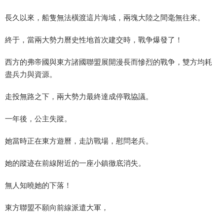
長久以來，船隻無法橫渡這片海域，兩塊大陸之間毫無往來。
終于，當兩大勢力曆史性地首次建交時，戰争爆發了！
西方的弗帝國與東方諸國聯盟展開漫長而慘烈的戰争，雙方均耗
盡兵力與資源。
走投無路之下，兩大勢力最終達成停戰協議。
一年後，公主失蹤。
她當時正在東方遊曆，走訪戰場，慰問老兵。
她的蹤迹在前線附近的一座小鎮徹底消失。
無人知曉她的下落！
東方聯盟不願向前線派遣大軍，