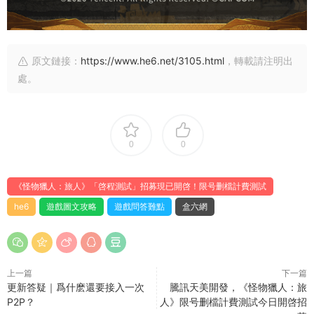
原文鏈接：
https://www.he6.net/3105.html
，轉載請注明出
處。
0
0
《怪物獵人：旅人》「啓程測試」招募現已開啓！限号删檔計費測試
he6
遊戲圖文攻略
遊戲問答難點
盒六網
上一篇
下一篇
更新答疑｜爲什麽還要接入一次
騰訊天美開發，《怪物獵人：旅
P2P？
人》限号删檔計費測試今日開啓招