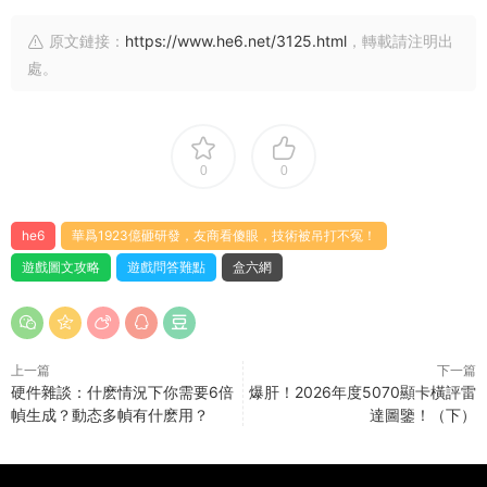
原文鏈接：
https://www.he6.net/3125.html
，轉載請注明出
處。
0
0
he6
華爲1923億砸研發，友商看傻眼，技術被吊打不冤！
遊戲圖文攻略
遊戲問答難點
盒六網
上一篇
下一篇
硬件雜談：什麽情況下你需要6倍
爆肝！2026年度5070顯卡橫評雷
幀生成？動态多幀有什麽用？
達圖鑒！（下）