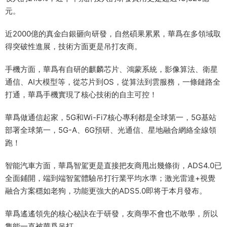
元。
近2000億的真金白銀砸向研發，自然碩果累累，華爲在多領域取
得突破性進展，技術方面更是吊打友商。
手機方面，華爲有自研的麒麟芯片、鴻蒙系統，影像算法、衛星
通信、AI大模型等，從芯片到OS，從算法到雲服務，一條鏈路全
打通，華爲手機實現了核心技術的自主可控！
華爲做通信起家，5G和Wi-Fi7核心專利都是全球第一，5G基站
部署全球第一，5G-A、6G預研、光通信、星地融合網絡全線領
跑！
智能汽車方面，華爲智駕更是直接把友商甩出幾條街，ADS4.0已
全面鋪開，端到端智駕體驗吊打行業平均水準；激光雷達+視覺
融合方案穩如老狗，功能更強大的ADS5.0即将于本月發布。
華爲遙遙領先的核心秘訣在于研發，友商學不會也不敢學，所以
隻能一直被華爲吊打。