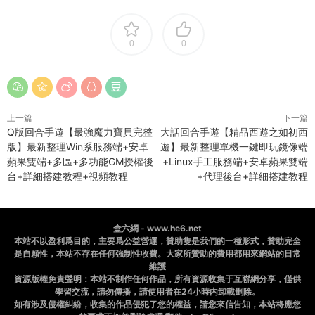
0
0
上一篇
下一篇
Q版回合手遊【最強魔力寶貝完整
大話回合手遊【精品西遊之如初西
版】最新整理Win系服務端+安卓
遊】最新整理單機一鍵即玩鏡像端
蘋果雙端+多區+多功能GM授權後
+Linux手工服務端+安卓蘋果雙端
台+詳細搭建教程+視頻教程
+代理後台+詳細搭建教程
盒六網 - www.he6.net
本站不以盈利爲目的，主要爲公益營運，贊助隻是我們的一種形式，贊助完全
是自願性，本站不存在任何強制性收費。大家所贊助的費用都用來網站的日常
維護
資源版權免責聲明：本站不制作任何作品，所有資源收集于互聯網分享，僅供
學習交流，請勿傳播，請使用者在24小時内卸載删除。
如有涉及侵權糾紛，收集的作品侵犯了您的權益，請您來信告知，本站将應您