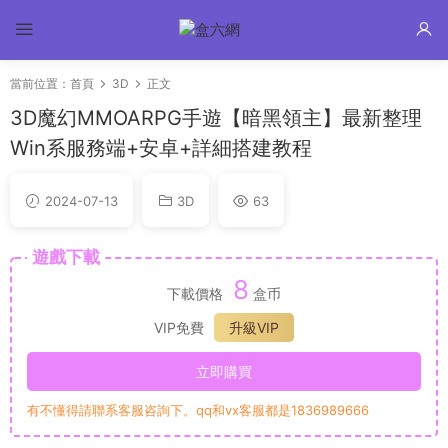
當前位置：
首頁
3D
正文
3D魔幻MMOARPG手遊【暗黑領主】最新整理
Win系服務端+安卓+詳細搭建教程
2024-07-13
3D
63
遊戲下載
8
下載價格
盒币
VIP免費
升級VIP
立即購買
有不懂得請聯系客服咨詢下。qq和vx客服都是1836989666