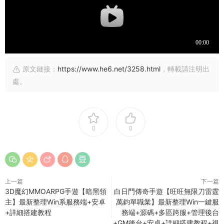
原文鏈接：
https://www.he6.net/3258.html
，轉載請注明出
處。
0
0
上一篇
下一篇
3D魔幻MMOARPG手遊【暗黑領
白日門傳奇手遊【旺旺無限刀雷霆
主】最新整理Win系服務端+安卓
萬鈞單職業】最新整理Win一鍵服
+詳細搭建教程
務端+源碼+多區跨服+管理後台
+GM後台+安卓+詳細搭建教程+視