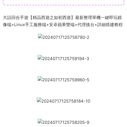
大話回合手遊【精品西遊之如初西遊】最新整理單機一鍵即玩鏡
像端+Linux手工服務端+安卓蘋果雙端+代理後台+詳細搭建教程