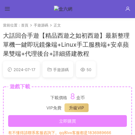
當前位置：
首頁
手遊源碼
正文
大話回合手遊【精品西遊之如初西遊】最新整理
單機一鍵即玩鏡像端+Linux手工服務端+安卓蘋
果雙端+代理後台+詳細搭建教程
2024-07-17
手遊源碼
50
遊戲下載
8
下載價格
盒币
VIP免費
升級VIP
立即購買
有不懂得請聯系客服咨詢下。qq和vx客服都是1836989666