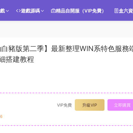
遊戲
遊戲源碼
精品自開服（VIP免費）
盒六資
白豬版第二季】最新整理WIN系特色服務
詳細搭建教程
VIP免費
升級VIP
立即購買
6