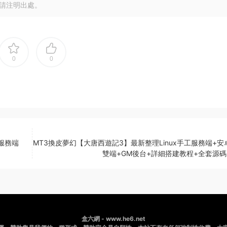
請注明出處。
0
0
工服務端
MT3換皮夢幻【大唐西遊記3】最新整理Linux手工服務端+安
雙端+GM後台+詳細搭建教程+全套源碼
盒六網 - www.he6.net