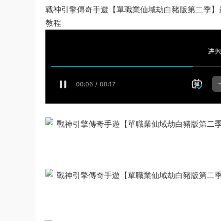
戰神引擎傳奇手遊【單職業仙域劫白豬版第二季】最
教程