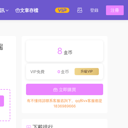
訊
文章存檔
登錄
注冊
端
8
盒币
VIP免費
0
盒币
升級VIP
立即購買
有不懂得請聯系客服咨詢下。qq和vx客服都是
1836989666
下載排行