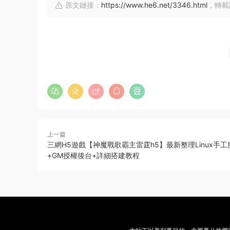
原文鏈接：
https://www.he6.net/3346.html
，轉載
上一篇
三網H5遊戲【神魔戰歌霸主雷霆h5】最新整理Linux手
+GM授權後台+詳細搭建教程