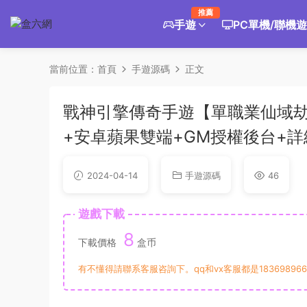
推薦
手遊
PC單機/聯機
當前位置：
首頁
手遊源碼
正文
戰神引擎傳奇手遊【單職業仙域劫
+安卓蘋果雙端+GM授權後台+
2024-04-14
手遊源碼
46
遊戲下載
8
下載價格
盒币
有不懂得請聯系客服咨詢下。qq和vx客服都是183698966