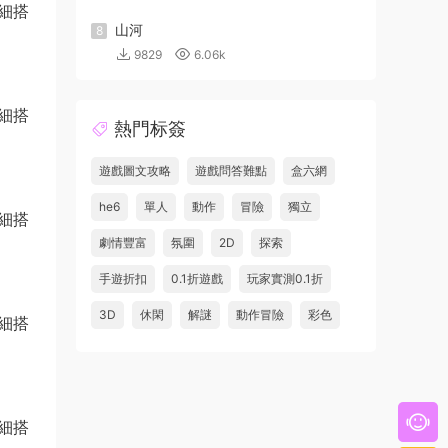
山河
8
9829
6.06k
熱門标簽
遊戲圖文攻略
遊戲問答難點
盒六網
he6
單人
動作
冒險
獨立
劇情豐富
氛圍
2D
探索
手遊折扣
0.1折遊戲
玩家實測0.1折
3D
休閑
解謎
動作冒險
彩色