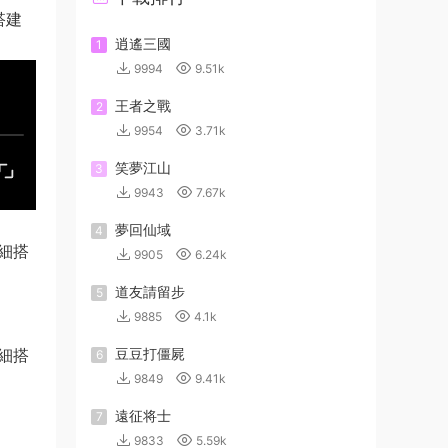
搭建
逍遙三國
1
9994
9.51k
王者之戰
2
9954
3.71k
笑夢江山
3
9943
7.67k
夢回仙域
4
9905
6.24k
道友請留步
5
9885
4.1k
豆豆打僵屍
6
9849
9.41k
遠征将士
7
9833
5.59k