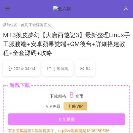
當前位置：
首頁
手遊源碼
正文
MT3換皮夢幻【大唐西遊記3】最新整理Linux手
工服務端+安卓蘋果雙端+GM後台+詳細搭建教
程+全套源碼+攻略
2024-04-14
手遊源碼
54
遊戲下載
8
下載價格
盒币
VIP免費
升級VIP
立即購買
有不懂得請聯系客服咨詢下。qq和vx客服都是1836989666