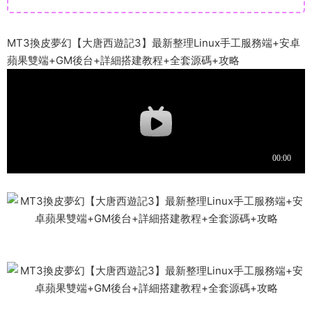
MT3換皮夢幻【大唐西遊記3】最新整理Linux手工服務端+安卓
蘋果雙端+GM後台+詳細搭建教程+全套源碼+攻略