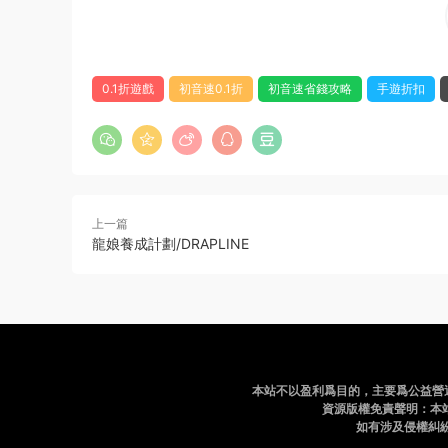
0.1折遊戲
初音速0.1折
初音速省錢攻略
手遊折扣
上一篇
龍娘養成計劃/DRAPLINE
本站不以盈利爲目的，主要爲公益營
資源版權免責聲明：本
如有涉及侵權糾紛