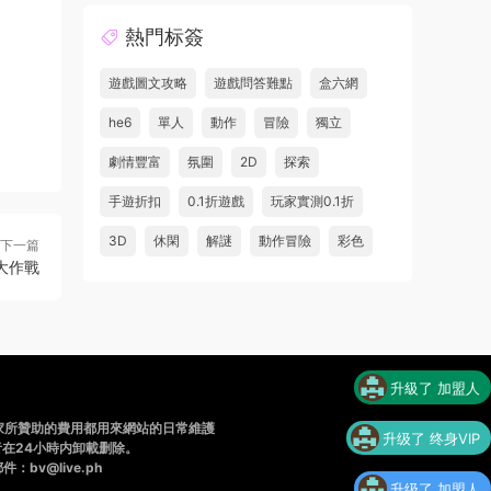
熱門标簽
遊戲圖文攻略
遊戲問答難點
盒六網
he6
單人
動作
冒險
獨立
劇情豐富
氛圍
2D
探索
手遊折扣
0.1折遊戲
玩家實測0.1折
3D
休閑
解謎
動作冒險
彩色
下一篇
大作戰
升級了 加盟人
家所贊助的費用都用來網站的日常維護
升级了 终身VIP
在24小時内卸載删除。
v@live.ph
升级了 加盟人