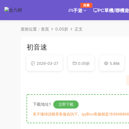
推薦
手遊
PC單機/聯機
當前位置：
首頁
0.05折
正文
初音速
2026-03-27
0.05折
5.86k
下載地址1
立即下載
有不懂得請聯系客服咨詢下。qq和vx客服都是183698966