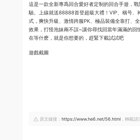
這是一款全新專爲回合愛好者定制的回合手遊，戰
驗。上線就送88888首登超級大禮！VIP、稱
式，爽快升級、激情跨服PK、極品裝備全靠打、
效果，打怪泡妹兩不誤~讓你尋找回當年滿滿的回
在等什麽，就是你想要的，趕緊下載試試吧
遊戲截圖
原文鏈接：
https://www.he6.net/56.html
，轉載請