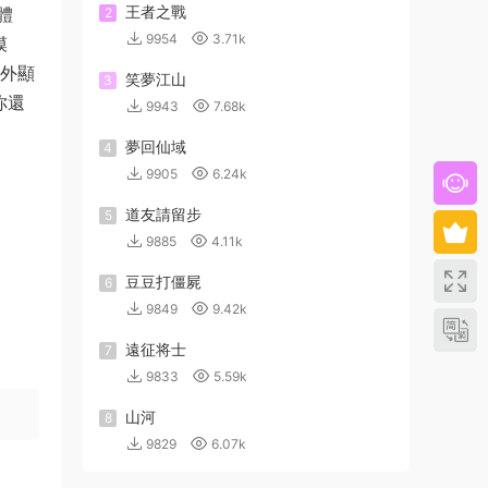
王者之戰
體
2
9954
3.71k
模
等外顯
笑夢江山
3
你還
9943
7.68k
夢回仙域
4
9905
6.24k
道友請留步
5
9885
4.11k
豆豆打僵屍
6
9849
9.42k
遠征将士
7
9833
5.59k
山河
8
9829
6.07k