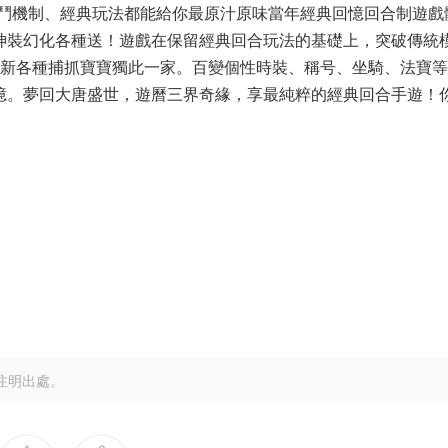
鬥機制、經典玩法都能給你最原汁原味當年經典回憶回合制遊戲
号、神裝幻化各種送！遊戲在保留經典回合玩法的基礎上，突破傳統
全新各種捕抓寶寶獨此一家。百變個性時裝、稱号、坐騎、法寶
憶。夢回大唐盛世，遊曆三界奇緣，享最純粹的經典回合手遊！
注明出處。