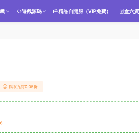
遊戲
遊戲源碼
精品自開服（VIP免費）
盒六資
鶴唳九霄0.05折
6