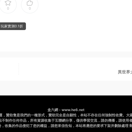
0
0
玩家實測0.1折
異世界
盒六網 - www.he6.net
運，贊助隻是我們的一種形式，贊助完全是自願性，本站不存在任何強制性收費。大
站不制作任何作品，所有資源收集于互聯網分享，僅供學習交流，請勿傳播，請使用者
，收集的作品侵犯了您的權益，請您來信告知，本站将應您的要求下架并删除處理 郵件：b