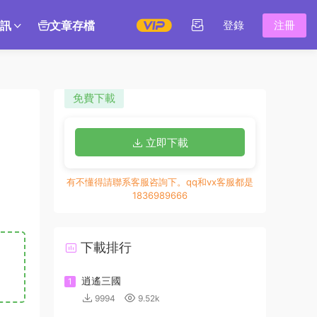
訊
文章存檔
登錄
注冊
免費下載
立即下載
有不懂得請聯系客服咨詢下。qq和vx客服都是
1836989666
下載排行
逍遙三國
1
9994
9.52k