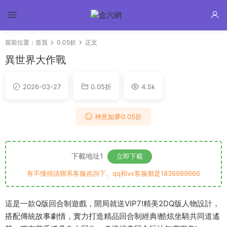
當前位置：
首頁
0.05折
正文
異世界大作戰
2026-03-27
0.05折
4.5k
神意如夢0.05折
下載地址1
立即下載
有不懂得請聯系客服咨詢下。qq和vx客服都是1836989666
這是一款Q版回合制遊戲，開局就送VIP7!精美2DQ版人物設計，
搭配傳統故事劇情，實力打造精品回合制經典!酷炫坐騎共同道遙