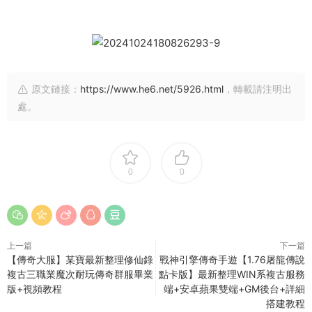
原文鏈接：
https://www.he6.net/5926.html
，轉載請注明出
處。
0
0
上一篇
下一篇
【傳奇大服】某寶最新整理修仙錄
戰神引擎傳奇手遊【1.76屠龍傳說
複古三職業魔次耐玩傳奇群服畢業
點卡版】最新整理WIN系複古服務
版+視頻教程
端+安卓蘋果雙端+GM後台+詳細
搭建教程