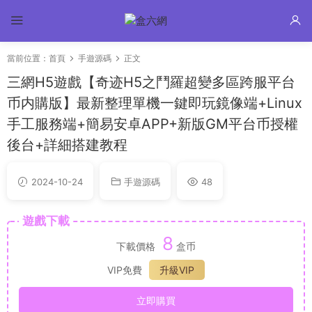
當前位置：
首頁
手遊源碼
正文
三網H5遊戲【奇迹H5之鬥羅超變多區跨服平台
币内購版】最新整理單機一鍵即玩鏡像端+Linux
手工服務端+簡易安卓APP+新版GM平台币授權
後台+詳細搭建教程
2024-10-24
手遊源碼
48
遊戲下載
8
下載價格
盒币
VIP免費
升級VIP
立即購買