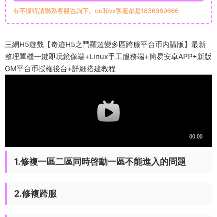
有不懂得請聯系客服咨詢下。qq和vx客服都是1836989666
三網H5遊戲【奇迹H5之鬥羅超變多區跨服平台币内購版】最新
整理單機一鍵即玩鏡像端+Linux手工服務端+簡易安卓APP+新版
GM平台币授權後台+詳細搭建教程
1.修複一區二區同時啓動一區不能進入的問題
2.修複跨服