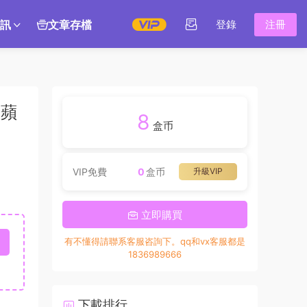
訊
文章存檔
登錄
注冊
卓蘋
8
盒币
VIP免費
0
盒币
升級VIP
立即購買
有不懂得請聯系客服咨詢下。qq和vx客服都是
1836989666
下載排行