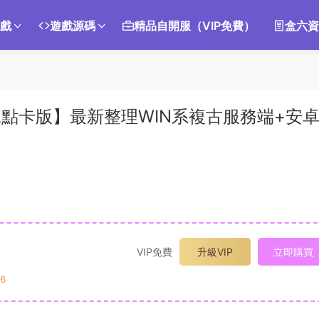
遊戲
遊戲源碼
精品自開服（VIP免費）
盒六資
說點卡版】最新整理WIN系複古服務端+安
VIP免費
升級VIP
立即購買
6