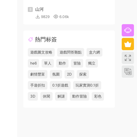
山河
8
9829
6.06k
熱門标簽
遊戲圖文攻略
遊戲問答難點
盒六網
he6
單人
動作
冒險
獨立
劇情豐富
氛圍
2D
探索
手遊折扣
0.1折遊戲
玩家實測0.1折
3D
休閑
解謎
動作冒險
彩色