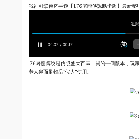
戰神引擎傳奇手遊【1.76屠龍傳說點卡版】最新整
.76屠龍傳說是仿照盛大百區二開的一個版本，玩
老人裏面刷物品“假人”使用。