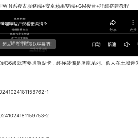
理WIN系複古服務端+安卓蘋果雙端+GM後台+詳細搭建教程
家到36級就需要購買點卡，終極裝備是屠龍系列。假人在土城迷