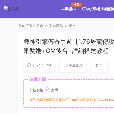
推薦
手遊
PC單機/聯機
當前位置：
首頁
手遊源碼
正文
戰神引擎傳奇手遊【1.76屠龍傳
果雙端+GM後台+詳細搭建教程
2024-10-24
手遊源碼
46
遊戲下載
8
下載價格
盒币
有不懂得請聯系客服咨詢下。qq和vx客服都是183698966