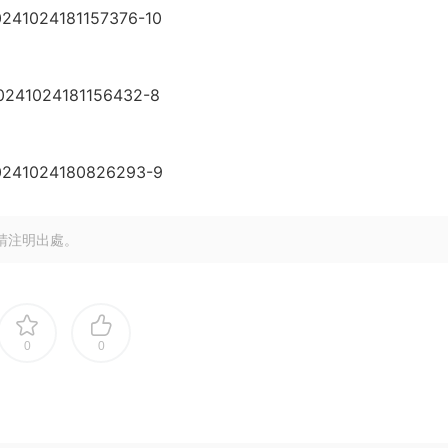
請注明出處。
0
0