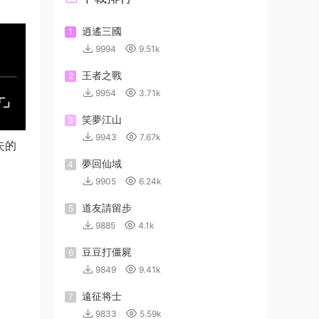
逍遙三國
1
9994
9.51k
王者之戰
2
9954
3.71k
笑夢江山
3
9943
7.67k
失的
夢回仙域
4
9905
6.24k
道友請留步
5
9885
4.1k
豆豆打僵屍
6
9849
9.41k
遠征将士
7
9833
5.59k