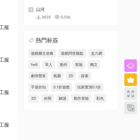
山河
8
9829
6.06k
熱門标簽
遊戲圖文攻略
遊戲問答難點
盒六網
he6
單人
動作
冒險
獨立
劇情豐富
氛圍
2D
探索
手遊折扣
0.1折遊戲
玩家實測0.1折
3D
休閑
解謎
動作冒險
彩色