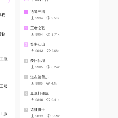
逍遙三國
1
服務
9994
9.51k
王者之戰
2
服務
9954
3.71k
笑夢江山
3
9943
7.68k
夢回仙域
4
9905
6.24k
道友請留步
5
9885
4.1k
豆豆打僵屍
6
9849
9.41k
遠征将士
7
9833
5.59k