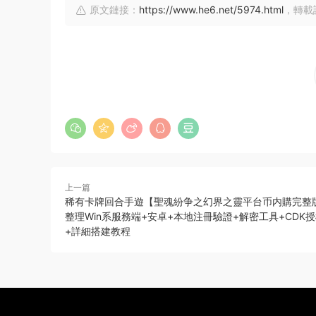
原文鏈接：
https://www.he6.net/5974.html
，轉載
上一篇
稀有卡牌回合手遊【聖魂紛争之幻界之靈平台币内購完整
整理Win系服務端+安卓+本地注冊驗證+解密工具+CDK
+詳細搭建教程