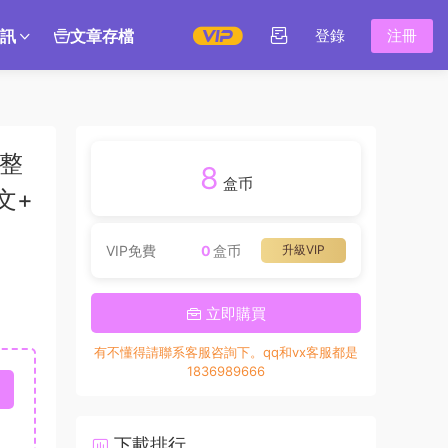
訊
文章存檔
登錄
注冊
新整
8
盒币
文+
VIP免費
0
盒币
升級VIP
立即購買
有不懂得請聯系客服咨詢下。qq和vx客服都是
1836989666
下載排行