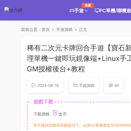
推薦
手遊
PC單機/聯機
當前位置：
首頁
手遊源碼
正文
稀有二次元卡牌回合手遊【寶石新異
理單機一鍵即玩鏡像端+Linux
GM授權後台+教程
2024-08-15
手遊源碼
46
遊戲下載
8
下載價格
盒币
有不懂得請聯系客服咨詢下。qq和vx客服都是183698966