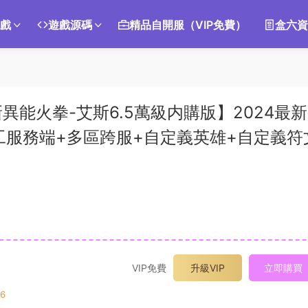
遊戲
遊戲源碼
精品自開服（VIP免費）
盒六資
能火拳-艾斯6.5萬級内購版】2024最
手工服務端+多區跨服+自定義英雄+自定義符
VIP免費
升級VIP
立即購買
6