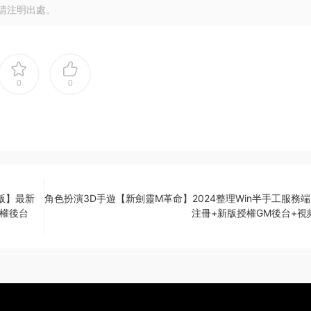
請注明出處。
0
0
版】最新
角色扮演3D手遊【新劍靈M革命】2024整理Win半手工服務端
授權後台
注冊+新版授權GM後台+視