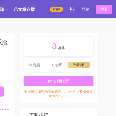
訊
文章存檔
登錄
注冊
系服
8
盒币
VIP免費
0
盒币
升級VIP
立即購買
有不懂得請聯系客服咨詢下。qq和vx客服都是
1836989666
下載排行