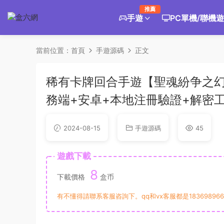
推薦
手遊
PC單機/聯機
當前位置：
首頁
手遊源碼
正文
稀有卡牌回合手遊【聖魂紛争之幻
務端+安卓+本地注冊驗證+解密工
2024-08-15
手遊源碼
45
遊戲下載
8
下載價格
盒币
有不懂得請聯系客服咨詢下。qq和vx客服都是183698966