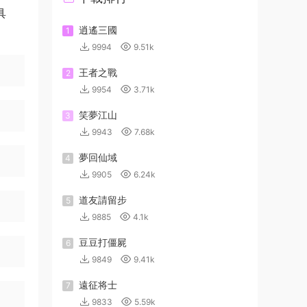
具
逍遙三國
1
9994
9.51k
王者之戰
2
9954
3.71k
笑夢江山
3
9943
7.68k
夢回仙域
4
9905
6.24k
道友請留步
5
9885
4.1k
豆豆打僵屍
6
9849
9.41k
遠征将士
7
9833
5.59k