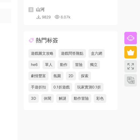
山河
8
9829
6.07k
熱門标簽
遊戲圖文攻略
遊戲問答難點
盒六網
he6
單人
動作
冒險
獨立
劇情豐富
氛圍
2D
探索
手遊折扣
0.1折遊戲
玩家實測0.1折
3D
休閑
解謎
動作冒險
彩色