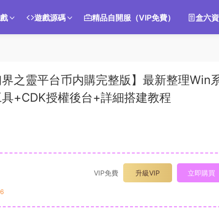
遊戲
遊戲源碼
精品自開服（VIP免費）
盒六資
界之靈平台币内購完整版】最新整理Win
具+CDK授權後台+詳細搭建教程
VIP免費
升級VIP
立即購買
6