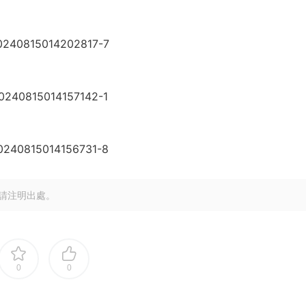
請注明出處。
0
0