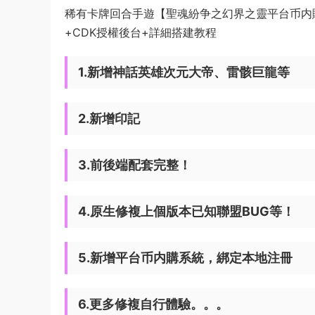
稀有卡牌回合手遊【聖魂紛争之幻界之靈平台币内購
+CDK授權後台+詳細搭建教程
1.新增神話英雄次元大帝、雷骸巨龍等
2.新增印記
3.前後端配套完整！
4.原生修複上個版本已知聯盟BUG等！
5.新增平台币内購系統，綁定本地注冊
6.更多修複自行體驗。。。