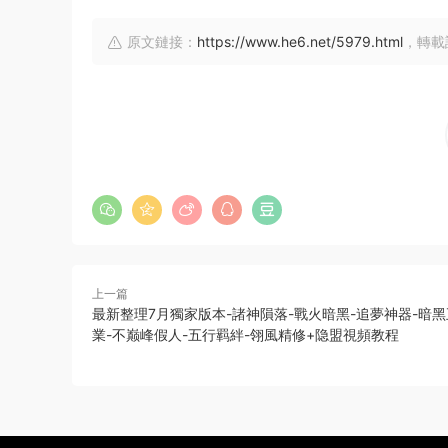
原文鏈接：
https://www.he6.net/5979.html
，轉載
上一篇
最新整理7月獨家版本-諸神隕落-戰火暗黑-追夢神器-暗黑
業-不巅峰假人-五行羁絆-翎風精修+隐盟視頻教程