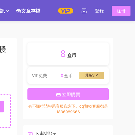
訊
文章存檔
登錄
注冊
授
8
盒币
VIP免費
0
盒币
升級VIP
立即購買
有不懂得請聯系客服咨詢下。qq和vx客服都是
1836989666
下載排行