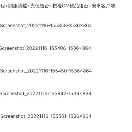
教程+開服清檔+充值後台+授權GM物品後台+安卓客戶端