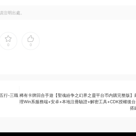
請注明出處。
0
0
五行-三職
稀有卡牌回合手遊【聖魂紛争之幻界之靈平台币内購完整版】
理Win系服務端+安卓+本地注冊驗證+解密工具+CDK授權後台
搭