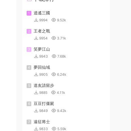
逍遙三國
1
9994
9.52k
王者之戰
2
9954
3.71k
笑夢江山
3
9943
7.68k
夢回仙域
4
9905
6.24k
道友請留步
5
9885
4.11k
豆豆打僵屍
6
9849
9.42k
遠征将士
7
9833
5.59k