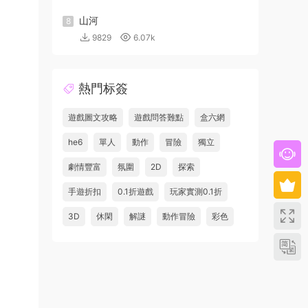
山河
8
9829
6.07k
熱門标簽
遊戲圖文攻略
遊戲問答難點
盒六網
he6
單人
動作
冒險
獨立
劇情豐富
氛圍
2D
探索
手遊折扣
0.1折遊戲
玩家實測0.1折
3D
休閑
解謎
動作冒險
彩色