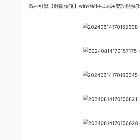
戰神引擎【卧龍傳說】win外網手工端+架設視頻