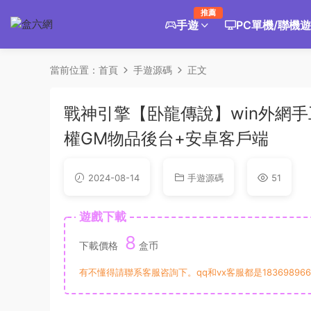
推薦
手遊
PC單機/聯機
當前位置：
首頁
手遊源碼
正文
戰神引擎【卧龍傳說】win外網
權GM物品後台+安卓客戶端
2024-08-14
手遊源碼
51
遊戲下載
8
下載價格
盒币
有不懂得請聯系客服咨詢下。qq和vx客服都是183698966