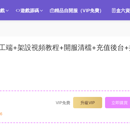
遊戲
遊戲源碼
精品自開服（VIP免費）
盒六資
手工端+架設視頻教程+開服清檔+充值後台+
VIP免費
升級VIP
立即購買
6