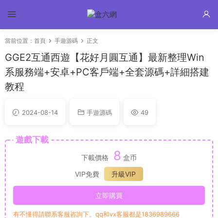
當前位置：
首頁
手遊源碼
正文
GGE2互通西遊【花好月圓互通】最新整理Win
系服務端+安卓+PC客戶端+全套源碼+詳細搭建
教程
2024-08-14
手遊源碼
49
遊戲下載
8
下載價格
盒币
VIP免費
升級VIP
立即購買
有不懂得請聯系客服咨詢下。qq和vx客服都是1836989666