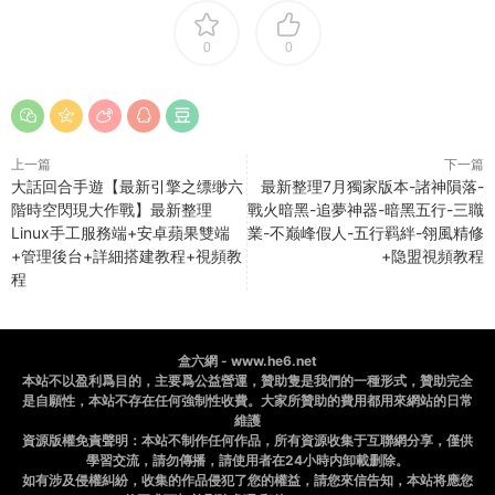
0
0
上一篇
下一篇
大話回合手遊【最新引擎之缥缈六
最新整理7月獨家版本-諸神隕落-
階時空閃現大作戰】最新整理
戰火暗黑-追夢神器-暗黑五行-三職
Linux手工服務端+安卓蘋果雙端
業-不巅峰假人-五行羁絆-翎風精修
+管理後台+詳細搭建教程+視頻教
+隐盟視頻教程
程
盒六網 - www.he6.net
本站不以盈利爲目的，主要爲公益營運，贊助隻是我們的一種形式，贊助完全
是自願性，本站不存在任何強制性收費。大家所贊助的費用都用來網站的日常
維護
資源版權免責聲明：本站不制作任何作品，所有資源收集于互聯網分享，僅供
學習交流，請勿傳播，請使用者在24小時内卸載删除。
如有涉及侵權糾紛，收集的作品侵犯了您的權益，請您來信告知，本站将應您