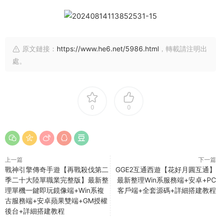
原文鏈接：
https://www.he6.net/5986.html
，轉載請注明出
處。
0
0
上一篇
下一篇
戰神引擎傳奇手遊【再戰殺伐第二
GGE2互通西遊【花好月圓互通】
季二十大陸單職業完整版】最新整
最新整理Win系服務端+安卓+PC
理單機一鍵即玩鏡像端+Win系複
客戶端+全套源碼+詳細搭建教程
古服務端+安卓蘋果雙端+GM授權
後台+詳細搭建教程