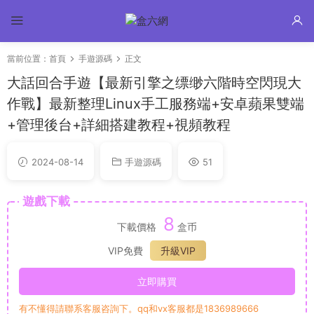
當前位置：
首頁
手遊源碼
正文
大話回合手遊【最新引擎之缥缈六階時空閃現大
作戰】最新整理Linux手工服務端+安卓蘋果雙端
+管理後台+詳細搭建教程+視頻教程
2024-08-14
手遊源碼
51
遊戲下載
8
下載價格
盒币
VIP免費
升級VIP
立即購買
有不懂得請聯系客服咨詢下。qq和vx客服都是1836989666