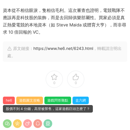
資本從不相信眼淚，隻相信毛利。這次審查也證明，電競戰隊不
應該再是科技股的裝飾，而是去回歸俱樂部屬性。買家必須是真
正熱愛電競的本地資本（如 Steve Maida 或體育大亨），而非尋
求 10 倍回報的 VC。
原文鏈接：
https://www.he6.net/6243.html
，轉載請注明出
處。
0
0
he6
遊戲圖文攻略
遊戲問答難點
盒六網
股價不到 4 分錢，高管被禁售，這家遊戲巨頭怎麽了？