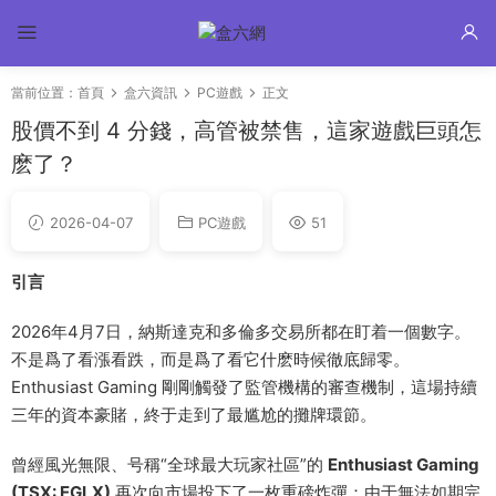
當前位置：
首頁
盒六資訊
PC遊戲
正文
股價不到 4 分錢，高管被禁售，這家遊戲巨頭怎
麽了？
2026-04-07
PC遊戲
51
引言
2026年4月7日，納斯達克和多倫多交易所都在盯着一個數字。
不是爲了看漲看跌，而是爲了看它什麽時候徹底歸零。
Enthusiast Gaming 剛剛觸發了監管機構的審查機制，這場持續
三年的資本豪賭，終于走到了最尴尬的攤牌環節。
曾經風光無限、号稱“全球最大玩家社區”的
Enthusiast Gaming
(TSX: EGLX)
再次向市場投下了一枚重磅炸彈：由于無法如期完