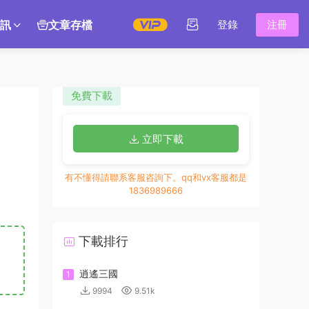
訊
文章存檔
登錄
注冊
免費下載
立即下載
有不懂得請聯系客服咨詢下。qq和vx客服都是
1836989666
下載排行
逍遙三國
1
9994
9.51k