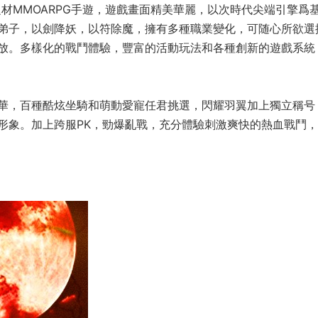
材MMOARPG手遊，遊戲畫面精美華麗，以次時代尖端引擎爲
弟子，以劍降妖，以符除魔，擁有多種職業變化，可随心所欲選
放。多樣化的戰鬥體驗，豐富的活動玩法和各種創新的遊戲系統
華，百種酷炫坐騎和萌動愛寵任君挑選，閃耀羽翼加上獨立稱号
形象。加上跨服PK，勁爆亂戰，充分體驗刺激爽快的熱血戰鬥