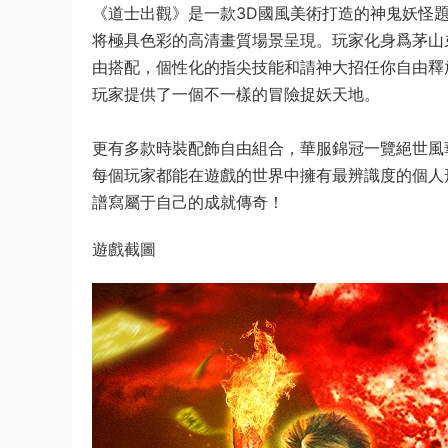
《道士出觀》是一款3D國風美術打造的神鬼妖怪題
将極具色彩的高清畫質場景呈現。玩家化身爲茅山
由搭配，個性化的指尖技能和請神大招任你自由釋
玩家提供了一個不一樣的冒險捉妖天地。
更有多款時裝配飾自由組合，華服錦冠一覽絕世風
每個玩家都能在遊戲的世界中擁有最辨識度的個人
譜寫屬于自己的成就傳奇！
遊戲截圖