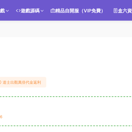
遊戲
遊戲源碼
精品自開服（VIP免費）
盒六資
道士出觀萬倍代金返利
6