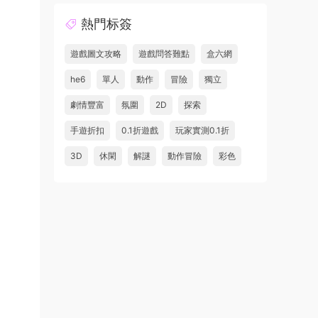
熱門标簽
遊戲圖文攻略
遊戲問答難點
盒六網
he6
單人
動作
冒險
獨立
劇情豐富
氛圍
2D
探索
手遊折扣
0.1折遊戲
玩家實測0.1折
3D
休閑
解謎
動作冒險
彩色