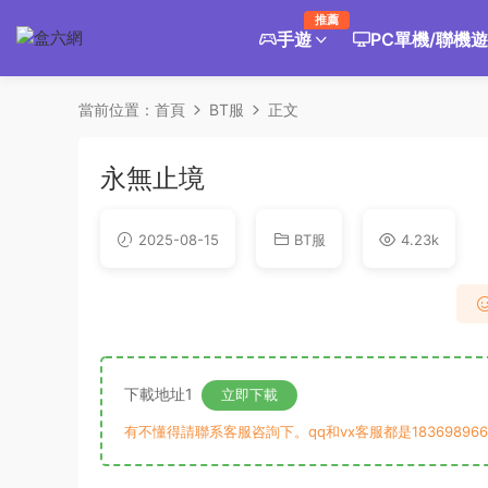
推薦
手遊
PC單機/聯機
當前位置：
首頁
BT服
正文
永無止境
2025-08-15
BT服
4.23k
下載地址1
立即下載
有不懂得請聯系客服咨詢下。qq和vx客服都是183698966