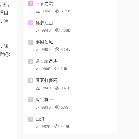
王者之戰
基底，
2
9954
3.71k
擇自
，爲
笑夢江山
3
9943
7.68k
夢回仙域
4
，讓
9905
6.24k
，助你
道友請留步
5
9885
4.1k
豆豆打僵屍
6
9849
9.41k
遠征将士
7
9833
5.59k
山河
8
9829
6.06k