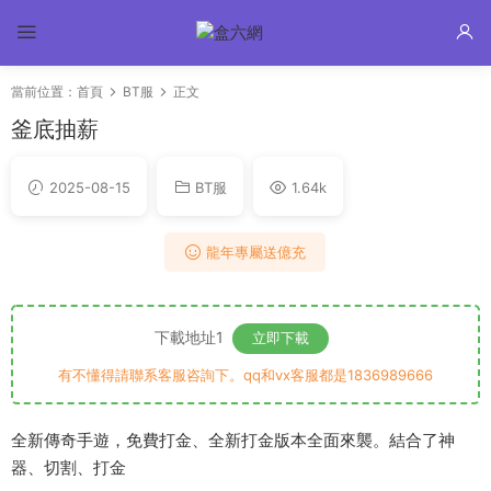
當前位置：
首頁
BT服
正文
釜底抽薪
2025-08-15
BT服
1.64k
龍年專屬送億充
下載地址1
立即下載
有不懂得請聯系客服咨詢下。qq和vx客服都是1836989666
全新傳奇手遊，免費打金、全新打金版本全面來襲。結合了神
器、切割、打金