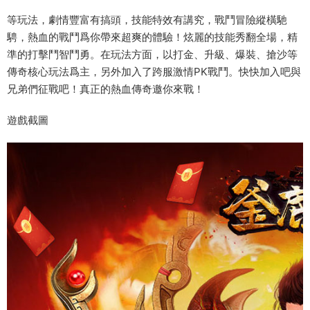
等玩法，劇情豐富有搞頭，技能特效有講究，戰鬥冒險縱橫馳
騁，熱血的戰鬥爲你帶來超爽的體驗！炫麗的技能秀翻全場，精
準的打擊鬥智鬥勇。在玩法方面，以打金、升級、爆裝、搶沙等
傳奇核心玩法爲主，另外加入了跨服激情PK戰鬥。快快加入吧與
兄弟們征戰吧！真正的熱血傳奇邀你來戰！
遊戲截圖