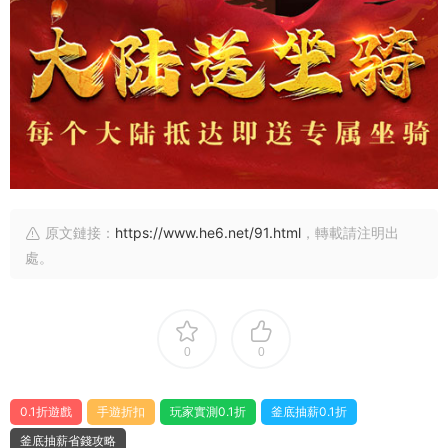
原文鏈接：
https://www.he6.net/91.html
，轉載請注明出
處。
0
0
0.1折遊戲
手遊折扣
玩家實測0.1折
釜底抽薪0.1折
釜底抽薪省錢攻略