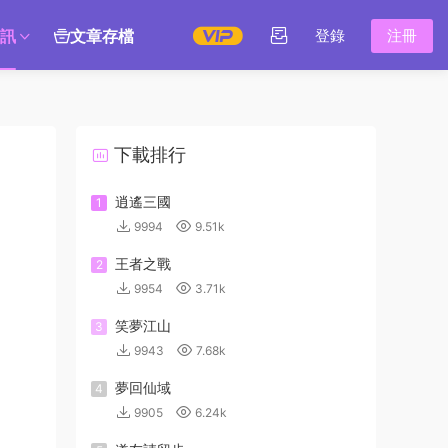
訊
文章存檔
登錄
注冊
下載排行
逍遙三國
1
9994
9.51k
王者之戰
2
9954
3.71k
笑夢江山
3
9943
7.68k
夢回仙域
4
9905
6.24k