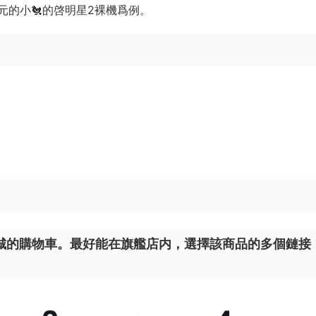
的小🐔的啓明星2裸機爲例。
城的購物車。最好能在旗艦店内，選擇該商品的多個鏈接