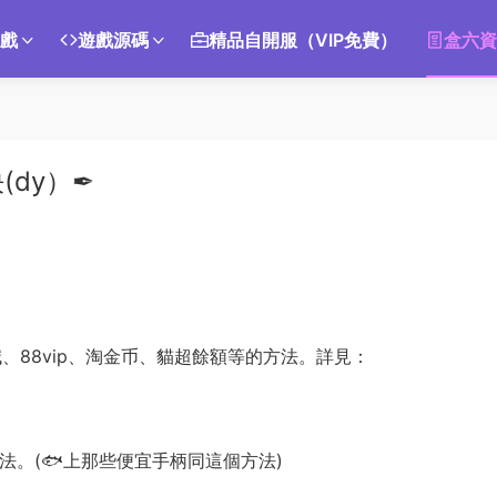
遊戲
遊戲源碼
精品自開服（VIP免費）
盒六資
dy）✒
、88vip、淘金币、貓超餘額等的方法。詳見：
法。(🐟上那些便宜手柄同這個方法)