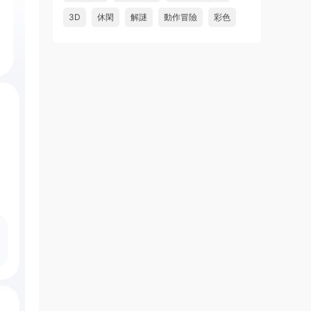
3D
休閑
解謎
動作冒險
彩色