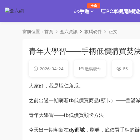
推薦
手遊
PC單機/聯機
當前位置：
首頁
盒六資訊
數碼硬件
正文
青年大學習——手柄低價購買焚決(
2026-04-24
數碼硬件
65
大家好，我是蝦仁角瓜。
之前出過一期萌新
tb
低價買商品(顯卡）——疊滿減
青年大學習——tb低價買顯卡方法
今天出一期萌新在
dy商城
，刷券，底價買手柄的辦