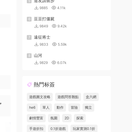
道友請留步
5
9885
4.11k
豆豆打僵屍
6
9849
9.42k
遠征将士
7
9833
5.59k
山河
8
9829
6.07k
熱門标簽
遊戲圖文攻略
遊戲問答難點
盒六網
，
he6
單人
動作
冒險
獨立
劇情豐富
氛圍
2D
探索
手遊折扣
0.1折遊戲
玩家實測0.1折