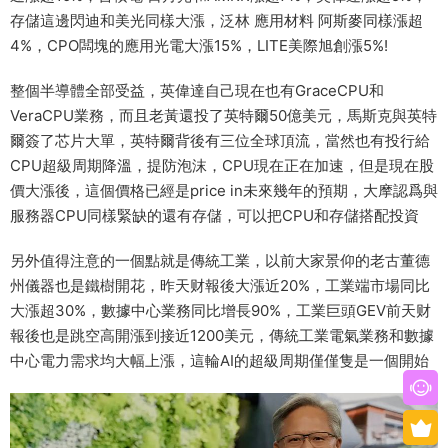
存儲這邊閃迪和美光同樣大漲，泛林 應用材料 阿斯麥同樣漲超
4%，CPO闆塊的應用光電大漲15%，LITE美際旭創漲5%!
整個半導體全部受益，英偉達自己現在也有GraceCPU和
VeraCPU業務，而且老黃還投了英特爾50億美元，馬斯克與英特
爾簽了芯片大單，英特爾背後有三位全球頂流，當然也有投行給
CPU超級周期降溫，提防泡沫，CPU現在正在加速，但是現在股
價大漲後，這個價格已經是price in未來幾年的預期，大摩認爲與
服務器CPU同樣緊缺的還有存儲，可以把CPU和存儲搭配投資
另外值得注意的一個點就是傳統工業，以前大家景仰的老古董德
州儀器也是鐵樹開花，昨天财報後大漲近20%，工業端市場同比
大漲超30%，數據中心業務同比增長90%，工業巨頭GEV前天财
報後也是跳空高開漲到接近1200美元，傳統工業電氣業務和數據
中心電力需求均大幅上漲，這輪AI的超級周期僅僅隻是一個開始