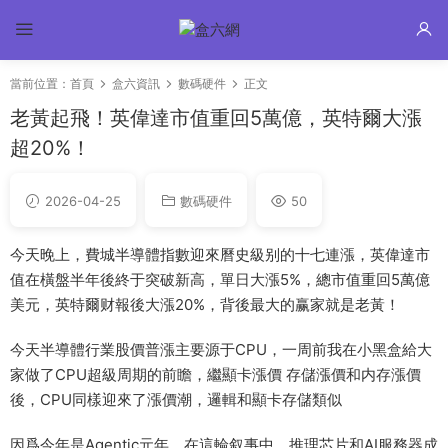
當前位置：
首頁
盒六資訊
數碼硬件
正文
老黃起飛！英偉達市值重回5萬億，英特爾大漲
超20%！
2026-04-25
數碼硬件
50
今天晚上，費城半導體指數迎來曆史級别的十七連漲，英偉達市
值在橫盤半年後終于突破新高，單日大漲5%，總市值重回5萬億
美元，英特爾财報後大漲20%，背後最大的赢家就是老黃！
今天半導體行業股價普漲主要源于CPU，一周前我在小黑盒給大
家做了CPU超級周期的前瞻，繼顯卡漲價 存儲漲價和内存漲價
後，CPU同樣迎來了漲價潮，邏輯和顯卡存儲類似
因爲今年是Agentic元年，在這輪叙事中，推理芯片和AI服務器成