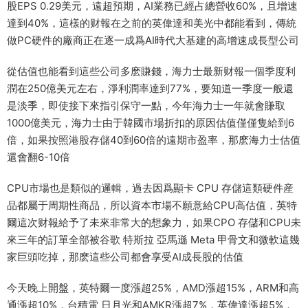
股EPS 0.29美元，遠超預期，AI業務已經占總營收60%，且增速
達到40%，這樣的财報在之前的英偉達和美光中都能看到，傳統
做PC硬件的廠商正在逐一成爲AI時代大基建的高增速成長型公司
從估值也能看到這些公司多麽賺錢，海力士最新财報一個季度利
潤在250億美元左右，淨利潤率達到77%，要知道一季度一般還
是淡季，即使接下來指引保守一點，今年海力士一年就會賺取
1000億美元，海力士由于韓國市場折扣的原因估值僅僅隻給到6
倍，如果按照港股存儲40到60倍的遠期市盈率，那麽海力士估值
還會翻6-10倍
CPU市場也是類似的邏輯，過去因爲顯卡 CPU 存儲這類硬件産
品都屬于周期性商品，所以資本市場不願意給CPU高估值，英特
爾這次财報給予了未來非常大的想象力，如果CPO 存儲和CPU未
來三年的訂單全部被谷歌 特斯拉 亞馬遜 Meta 甲骨文和微軟這幾
家巨頭吃掉，那麽這些公司都會享受AI成長股的估值
今天晚上開盤，英特爾一度漲超25%，AMD漲超15%，ARM和高
通漲超10%，台積電 日月光和AMKR漲超7%，英偉達漲超5%，