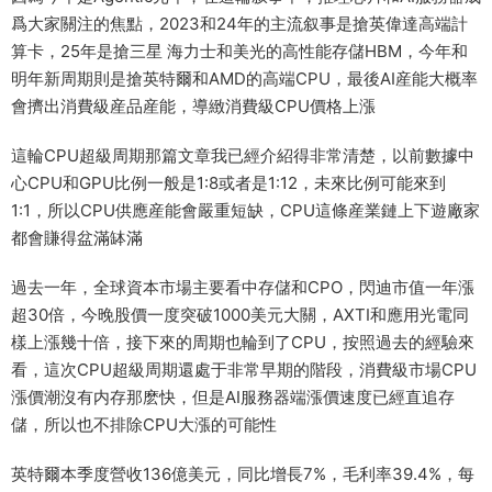
爲大家關注的焦點，2023和24年的主流叙事是搶英偉達高端計
算卡，25年是搶三星 海力士和美光的高性能存儲HBM，今年和
明年新周期則是搶英特爾和AMD的高端CPU，最後AI産能大概率
會擠出消費級産品産能，導緻消費級CPU價格上漲
這輪CPU超級周期那篇文章我已經介紹得非常清楚，以前數據中
心CPU和GPU比例一般是1:8或者是1:12，未來比例可能來到
1:1，所以CPU供應産能會嚴重短缺，CPU這條産業鏈上下遊廠家
都會賺得盆滿缽滿
過去一年，全球資本市場主要看中存儲和CPO，閃迪市值一年漲
超30倍，今晚股價一度突破1000美元大關，AXTI和應用光電同
樣上漲幾十倍，接下來的周期也輪到了CPU，按照過去的經驗來
看，這次CPU超級周期還處于非常早期的階段，消費級市場CPU
漲價潮沒有内存那麽快，但是AI服務器端漲價速度已經直追存
儲，所以也不排除CPU大漲的可能性
英特爾本季度營收136億美元，同比增長7%，毛利率39.4%，每