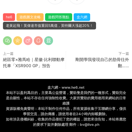
he6
遊戲圖文攻略
遊戲問答難點
盒六網
老黃起飛！英偉達市值重回5萬億，英特爾大漲超20%！
上一篇
下一篇
絕區零×雅馬哈｜星徽·比利聯動摩
剛開學我發現自己的肋骨往外
托車「XSR900 GP」預告
翻……
盒六網 - www.he6.net
本站不以盈利爲目的，主要爲公益營運，贊助隻是我們的一種形式，贊助完全
是自願性，本站不存在任何強制性收費。大家所贊助的費用都用來網站的日常
維護
資源版權免責聲明：本站不制作任何作品，所有資源收集于互聯網分享，僅供
學習交流，請勿傳播，請使用者在24小時内卸載删除。
如有涉及侵權糾紛，收集的作品侵犯了您的權益，請您來信告知，本站将應您
的要求下架并删除處理 郵件：bv@live.ph