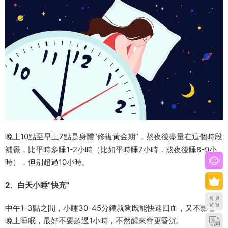
晚上10點至早上7點是身體“修複黃金期”，熬夜後盡量在這個時段
補覺，比平時多睡1-2小時（比如平時睡7小時，熬夜後睡8-9小
時），但别超過10小時。
2、白天小睡"快充"
中午1-3點之間，小睡30-45分鍾就夠既能快速回血，又不影響
晚上睡眠，最好不要超過1小時，不然醒來會更昏沉。