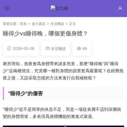
當前位置：
首頁
盒六資訊
生活雜談
正文
睡得少vs睡得晚，哪個更傷身體？
2026-03-28
生活雜談
60
衆所周知，熬夜會爲身體帶來諸多危害，那麽“睡得晚“與”睡得
少”這兩種情況，究竟哪一種對身體的損害更爲嚴重呢？在經曆熬
夜之後，又該采取怎樣的方法來進行自我補救呢？
"睡得少"的傷害
“睡得少”從不是簡單的休息不足，而是一場從表層不适到深層病
變的身體滑坡，多表現爲身體機能的漸進式衰退。