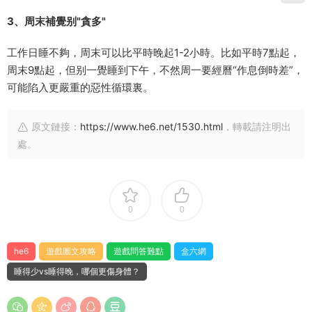
3、周末補覺别"貪多"
工作日睡不夠，周末可以比平時晚起1-2小時。比如平時7點起，
周末9點起，但别一覺睡到下午，不然周一要經曆“作息倒時差”，
可能陷入更嚴重的惡性循環裏。
原文鏈接：
https://www.he6.net/1530.html
，轉載請注明出
處。
0
0
he6
遊戲圖文攻略
遊戲問答難點
盒六網
睡得少vs睡得晚，哪個更傷身體？